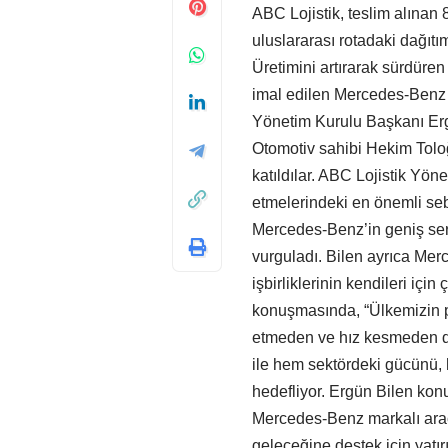
ABC Lojistik, teslim alınan
uluslararası rotadaki dağıtı
Üretimini artırarak sürdür
imal edilen Mercedes-Benz 
Yönetim Kurulu Başkanı Erg
Otomotiv sahibi Hekim Toloğ
katıldılar. ABC Lojistik Yön
etmelerindeki en önemli seb
Mercedes-Benz’in geniş serv
vurguladı. Bilen ayrıca Mer
işbirliklerinin kendileri içi
konuşmasında, “Ülkemizin pa
etmeden ve hız kesmeden de
ile hem sektördeki gücünü, h
hedefliyor. Ergün Bilen konu
Mercedes-Benz markalı araç 
geleceğine destek için yat