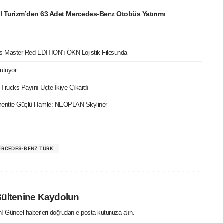
l Turizm’den 63 Adet Mercedes-Benz Otobüs Yatırımı
cks Master Red EDITION’ı ÖKN Lojistik Filosunda
ütüyor
t Trucks Payını Üçte İkiye Çıkardı
mentte Güçlü Hamle: NEOPLAN Skyliner
ERCEDES-BENZ TÜRK
Bültenine Kaydolun
in! Güncel haberleri doğrudan e-posta kutunuza alın.