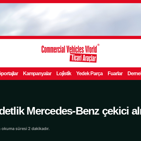
portajlar
Kampanyalar
Loji̇sti̇k
Yedek Parça
Fuarlar
Derne
detlik Mercedes-Benz çekici a
 okuma süresi 2 dakikadır.