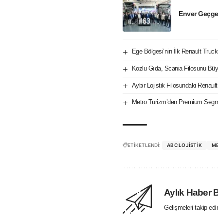
Enver Geçge
Ege Bölgesi’nin İlk Renault Tru
Kozlu Gıda, Scania Filosunu Büy
Aybir Lojistik Filosundaki Renaul
Metro Turizm’den Premium Seg
ETİKETLENDİ:
ABC LOJISTIK
M
Aylık Haber 
Gelişmeleri takip ed