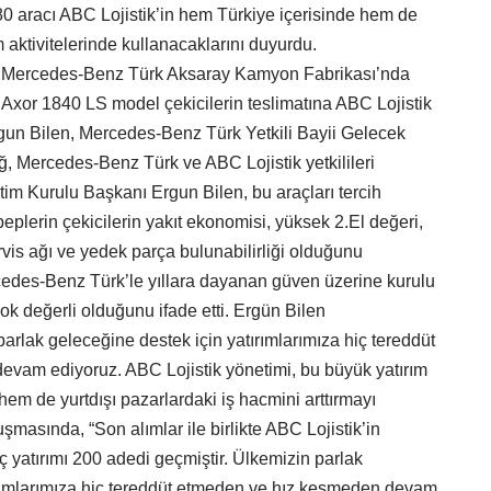
 80 aracı ABC Lojistik’in hem Türkiye içerisinde hem de
m aktivitelerinde kullanacaklarını duyurdu.
en Mercedes-Benz Türk Aksaray Kamyon Fabrikası’nda
Axor 1840 LS model çekicilerin teslimatına ABC Lojistik
un Bilen, Mercedes-Benz Türk Yetkili Bayii Gelecek
, Mercedes-Benz Türk ve ABC Lojistik yetkilileri
etim Kurulu Başkanı Ergun Bilen, bu araçları tercih
eplerin çekicilerin yakıt ekonomisi, yüksek 2.El değeri,
is ağı ve yedek parça bulunabilirliği olduğunu
cedes-Benz Türk’le yıllara dayanan güven üzerine kurulu
n çok değerli olduğunu ifade etti. Ergün Bilen
rlak geleceğine destek için yatırımlarımıza hiç tereddüt
vam ediyoruz. ABC Lojistik yönetimi, bu büyük yatırım
em de yurtdışı pazarlardaki iş hacmini arttırmayı
şmasında, “Son alımlar ile birlikte ABC Lojistik’in
yatırımı 200 adedi geçmiştir. Ülkemizin parlak
ırımlarımıza hiç tereddüt etmeden ve hız kesmeden devam