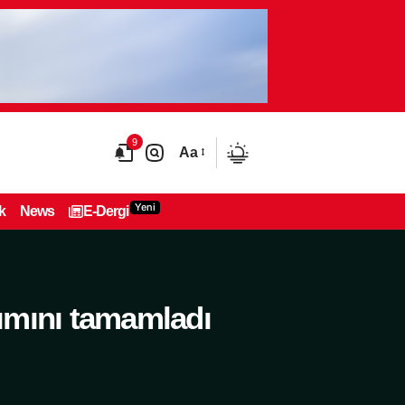
9
Aa
Yeni
k
News
E-Dergi
lımını tamamladı