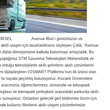
Avenue IBus’ı günümüzün ve
 akıllı ulaşım için tasarladıklarını söyleyen Çelik, “Avenue
ın dijital dönüşümüne katkıda bulunmayı amaçladık. Bu
i yaptığımız STM Savunma Teknolojileri Mühendislik ve
ip olduğu teknolojilerle akıllı şehirlerin akıllı çözümlerini
ımı dijitalleştiren V2SMART Platformu’nun ilk ürünü olan
ta hayata geçirmiş bulunuyoruz. Kocaeli Üniversitesi
 aracımızla; öğrencilerimize, üniversite ve teknopark
rleşkesi ile teknopark yerleşkesi arasındaki parkurda akıllı
sunuyoruz. Onlardan gelecek geri bildirimler bizim için
de kullanıcı fikirlerini akıllı ulaşım çözümlerimize