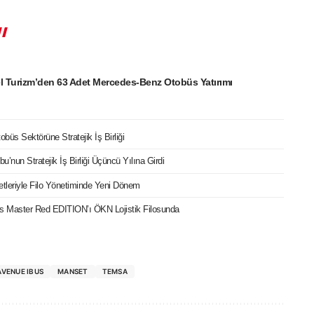
l Turizm’den 63 Adet Mercedes-Benz Otobüs Yatırımı
büs Sektörüne Stratejik İş Birliği
bu’nun Stratejik İş Birliği Üçüncü Yılına Girdi
etleriyle Filo Yönetiminde Yeni Dönem
cks Master Red EDITION’ı ÖKN Lojistik Filosunda
AVENUE IBUS
MANSET
TEMSA