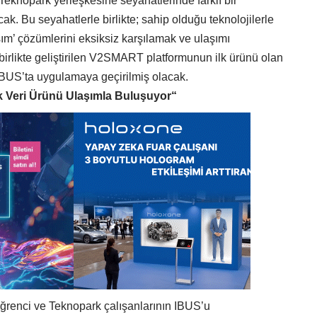
eknopark yerleşkesine seyahatlerinde farklı bir
k. Bu seyahatlerle birlikte; sahip olduğu teknolojilerle
laşım’ çözümlerini eksiksiz karşılamak ve ulaşımı
e birlikte geliştirilen V2SMART platformunun ilk ürünü olan
IBUS’ta uygulamaya geçirilmiş olacak.
k
Ver
i
Ürünü
Ulaşımla Buluşuyor
“
ğrenci ve Teknopark çalışanlarının IBUS’u