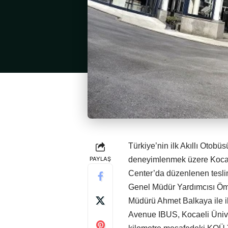
Türkiye’nin ilk Akıllı Otobü
PAYLAŞ
deneyimlenmek üzere Kocael
Center’da düzenlenen tesl
Genel Müdür Yardımcısı Öme
Müdürü Ahmet Balkaya ile ilgi
Avenue IBUS, Kocaeli Üniver