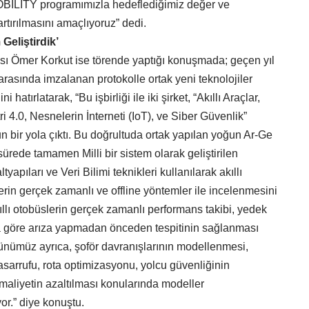
ILITY programımızla hedeflediğimiz değer ve
artırılmasını amaçlıyoruz” dedi.
 Geliştirdik’
 Ömer Korkut ise törende yaptığı konuşmada; geçen yıl
asında imzalanan protokolle ortak yeni teknolojiler
ni hatırlatarak, “Bu işbirliği ile iki şirket, “Akıllı Araçlar,
i 4.0, Nesnelerin İnterneti (IoT), ve Siber Güvenlik”
zun bir yola çıktı. Bu doğrultuda ortak yapılan yoğun Ar-Ge
 sürede tamamen Milli bir sistem olarak geliştirilen
yapıları ve Veri Bilimi teknikleri kullanılarak akıllı
erin gerçek zamanlı ve offline yöntemler ile incelenmesini
ıllı otobüslerin gerçek zamanlı performans takibi, yedek
a göre arıza yapmadan önceden tespitinin sağlanması
rünümüz ayrıca, şoför davranışlarının modellenmesi,
asarrufu, rota optimizasyonu, yolcu güvenliğinin
 maliyetin azaltılması konularında modeller
or.” diye konuştu.