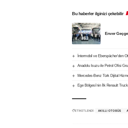
Bu haberler ilginizi çekebilir
Enver Geçge
İntermobil ve Eberspächer’den Oto
Anadolu Isuzu ile Petrol Ofisi Gru
Mercedes-Benz Türk Dijital Hizm
Ege Bölgesi’nin İlk Renault Tru
ETİKETLENDİ:
AKILLI OTOBÜS