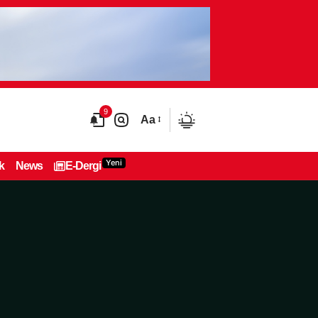
9
Aa
Yeni
k
News
E-Dergi