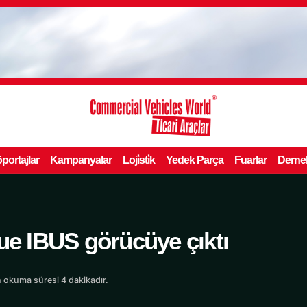
portajlar
Kampanyalar
Loji̇sti̇k
Yedek Parça
Fuarlar
Derne
ue IBUS görücüye çıktı
 okuma süresi 4 dakikadır.