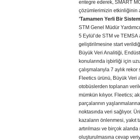
entegre ederek, SMART MOB
çözümlerimizin etkinliğinin 
‘Tamamen
Yerli Bir Sistem
STM Genel Müdür Yardımcısı
5 Eylül’de STM ve TEMSA ar
geliştirilmesine start verildiği
Büyük Veri Analitiği, Endüstr
konularında işbirliği için u
çalışmalarıyla 7 aylık rekor
Fleetics ürünü, Büyük Veri alt
otobüslerden toplanan veril
mümkün kılıyor. Fleetics; ak
parçalarının yaşlanmaların
noktasında veri sağlıyor. Ü
kazaların önlenmesi, yakıt t
artırılması ve birçok alanda
oluşturulmasına cevap veriy