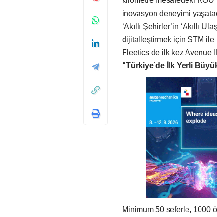
kilometre mesafedeki KOÜ T
inovasyon deneyimi yaşataca
‘Akıllı Şehirler’in ‘Akıllı U
dijitalleştirmek için STM il
Fleetics de ilk kez Avenue 
“Türkiye’de
İlk
Yerli
Büyü
Minimum 50 seferle, 1000 ö