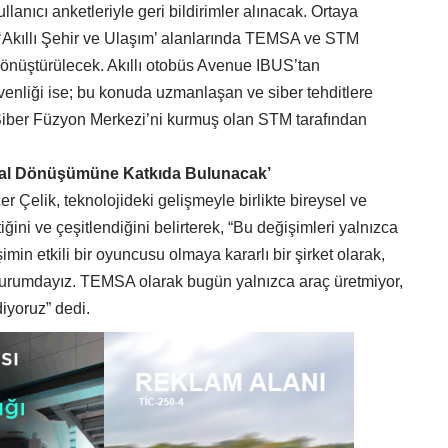
lanıcı anketleriyle geri bildirimler alınacak. Ortaya
de ‘Akıllı Şehir ve Ulaşım’ alanlarında TEMSA ve STM
 dönüştürülecek. Akıllı otobüs Avenue IBUS’tan
venliği ise; bu konuda uzmanlaşan ve siber tehditlere
k Siber Füzyon Merkezi’ni kurmuş olan STM tarafından
jital Dönüşümüne Katkıda Bulunacak’
elik, teknolojideki gelişmeyle birlikte bireysel ve
iğini ve çeşitlendiğini belirterek, “Bu değişimleri yalnızca
min etkili bir oyuncusu olmaya kararlı bir şirket olarak,
urumdayız. TEMSA olarak bugün yalnızca araç üretmiyor,
diyoruz” dedi.