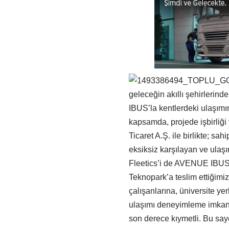
geleceğin akıllı şehirlerinde
IBUS’la kentlerdeki ulaşım
kapsamda, projede işbirliğ
Ticaret A.Ş. ile birlikte; sah
eksiksiz karşılayan ve ulaş
Fleetics’i de AVENUE IBUS’
Teknopark’a teslim ettiğimiz
çalışanlarına, üniversite ye
ulaşımı deneyimleme imkanı 
son derece kıymetli. Bu saye