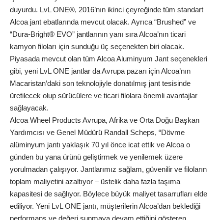
duyurdu. LvL ONE®, 2016’nın ikinci çeyreğinde tüm standart
Alcoa jant ebatlarında mevcut olacak. Ayrıca “Brushed” ve
“Dura-Bright® EVO” jantlarının yanı sıra Alcoa’nın ticari
kamyon filoları için sunduğu üç seçenekten biri olacak.
Piyasada mevcut olan tüm Alcoa Aluminyum Jant seçenekleri
gibi, yeni LvL ONE jantlar da Avrupa pazarı için Alcoa’nın
Macaristan’daki son teknolojiyle donatılmış jant tesisinde
üretilecek olup sürücülere ve ticari filolara önemli avantajlar
sağlayacak.
Alcoa Wheel Products Avrupa, Afrika ve Orta Doğu Başkan
Yardımcısı ve Genel Müdürü Randall Scheps, “Dövme
alüminyum jantı yaklaşık 70 yıl önce icat ettik ve Alcoa o
günden bu yana ürünü geliştirmek ve yenilemek üzere
yorulmadan çalışıyor. Jantlarımız sağlam, güvenilir ve filoların
toplam maliyetini azaltıyor – üstelik daha fazla taşıma
kapasitesi de sağlıyor. Böylece büyük maliyet tasarrufları elde
ediliyor. Yeni LvL ONE jantı, müşterilerin Alcoa’dan beklediği
performans ve değeri sunmaya devam ettiğini gösteren