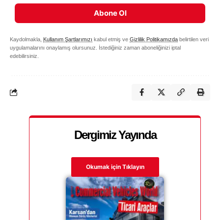
Abone Ol
Kaydolmakla,
Kullanım Şartlarımızı
kabul etmiş ve
Gizlilik Politikamızda
belirtilen veri
uygulamalarını onaylamış olursunuz. İstediğiniz zaman aboneliğinizi iptal
edebilirsiniz.
Dergimiz Yayında
Okumak için Tıklayın