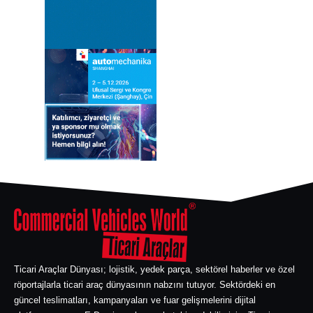
Ticari Araçlar Dünyası; lojistik, yedek parça, sektörel haberler ve özel
röportajlarla ticari araç dünyasının nabzını tutuyor. Sektördeki en
güncel teslimatları, kampanyaları ve fuar gelişmelerini dijital