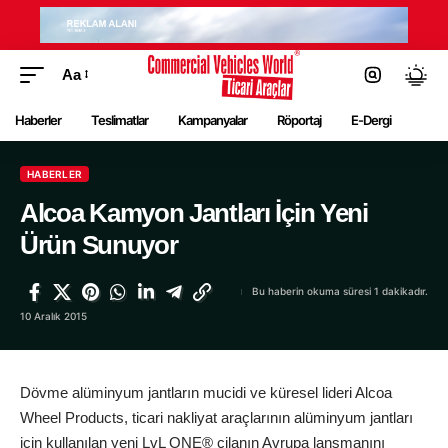
Aa
Haberler
Teslimatlar
Kampanyalar
Röportaj
E-Dergi
HABERLER
Alcoa Kamyon Jantları İçin Yeni
Ürün Sunuyor
Bu haberin okuma süresi 1 dakikadır.
10 Aralık 2015
Dövme alüminyum jantların mucidi ve küresel lideri Alcoa
Wheel Products, ticari nakliyat araçlarının alüminyum jantları
için kullanılan yeni LvL ONE® cilanın Avrupa lansmanını