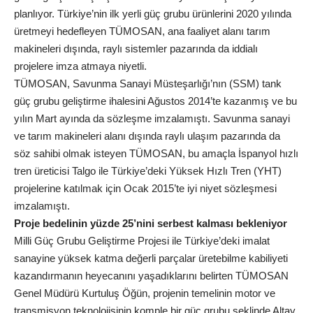
planlıyor. Türkiye’nin ilk yerli güç grubu ürünlerini 2020 yılında
üretmeyi hedefleyen TÜMOSAN, ana faaliyet alanı tarım
makineleri dışında, raylı sistemler pazarında da iddialı
projelere imza atmaya niyetli.
TÜMOSAN, Savunma Sanayi Müsteşarlığı’nın (SSM) tank
güç grubu geliştirme ihalesini Ağustos 2014’te kazanmış ve bu
yılın Mart ayında da sözleşme imzalamıştı. Savunma sanayi
ve tarım makineleri alanı dışında raylı ulaşım pazarında da
söz sahibi olmak isteyen TÜMOSAN, bu amaçla İspanyol hızlı
tren üreticisi Talgo ile Türkiye’deki Yüksek Hızlı Tren (YHT)
projelerine katılmak için Ocak 2015’te iyi niyet sözleşmesi
imzalamıştı.
Proje bedelinin yüzde 25’nini serbest kalması bekleniyor
Milli Güç Grubu Geliştirme Projesi ile Türkiye’deki imalat
sanayine yüksek katma değerli parçalar üretebilme kabiliyeti
kazandırmanın heyecanını yaşadıklarını belirten TÜMOSAN
Genel Müdürü Kurtuluş Öğün, projenin temelinin motor ve
transmisyon teknolojisinin komple bir güç grubu şeklinde Altay