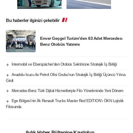
Bu haberler ilginizi çekebilir
Enver Geçgel Turizm’den 63 Adet Mercedes-
Benz Otobüs Yatırımı
İntermobil ve Eberspächer’den Otobüs Sektörüne Stratejik İş Birliği
Anadolu Isuzu ile Petrol Ofisi Grubu’nun Stratejik İş Birliği Üçüncü Yılına
Girdi
Mercedes-Benz Türk Dijital Hizmetleriyle Filo Yönetiminde Yeni Dönem
Ege Bölgesi’nin İlk Renault Trucks Master Red EDITION’ı ÖKN Lojistik
Filosunda
Aylık Haber Bültenine Kaydolun