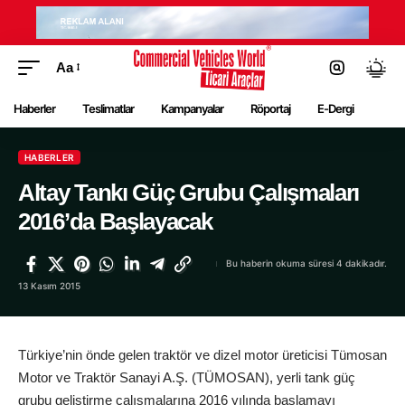
Aa
Haberler
Teslimatlar
Kampanyalar
Röportaj
E-Dergi
HABERLER
Altay Tankı Güç Grubu Çalışmaları
2016’da Başlayacak
Bu haberin okuma süresi 4 dakikadır.
13 Kasım 2015
Türkiye’nin önde gelen traktör ve dizel motor üreticisi Tümosan
Motor ve Traktör Sanayi A.Ş. (TÜMOSAN), yerli tank güç
grubu geliştirme çalışmalarına 2016 yılında başlamayı