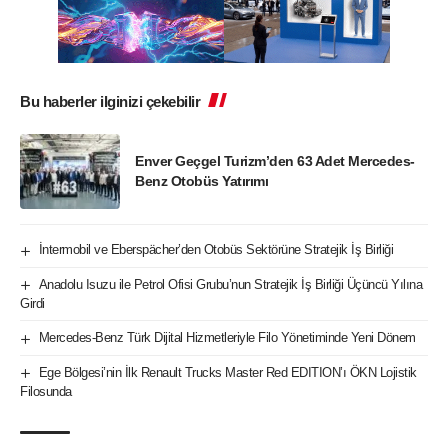
Bu haberler ilginizi çekebilir
Enver Geçgel Turizm’den 63 Adet Mercedes-
Benz Otobüs Yatırımı
İntermobil ve Eberspächer’den Otobüs Sektörüne Stratejik İş Birliği
Anadolu Isuzu ile Petrol Ofisi Grubu’nun Stratejik İş Birliği Üçüncü Yılına
Girdi
Mercedes-Benz Türk Dijital Hizmetleriyle Filo Yönetiminde Yeni Dönem
Ege Bölgesi’nin İlk Renault Trucks Master Red EDITION’ı ÖKN Lojistik
Filosunda