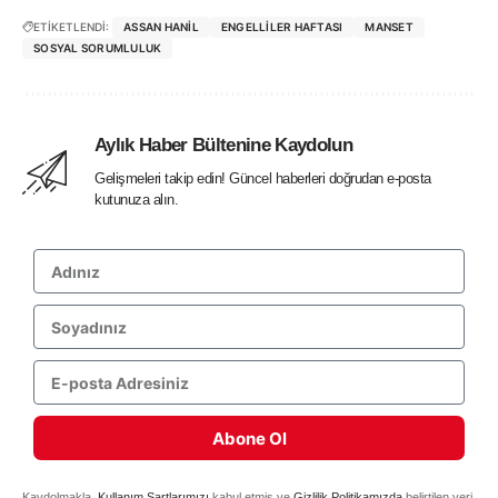
ETİKETLENDİ:
ASSAN HANIL
ENGELLILER HAFTASI
MANSET
SOSYAL SORUMLULUK
Aylık Haber Bültenine Kaydolun
Gelişmeleri takip edin! Güncel haberleri doğrudan e-posta
kutunuza alın.
Abone Ol
Kaydolmakla,
Kullanım Şartlarımızı
kabul etmiş ve
Gizlilik Politikamızda
belirtilen veri