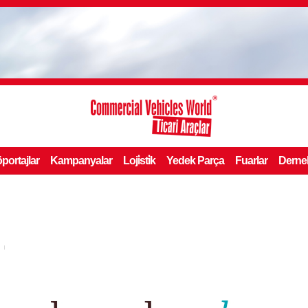
portajlar
Kampanyalar
Loji̇sti̇k
Yedek Parça
Fuarlar
Derne