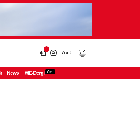
9
Aa
Yeni
k
News
E-Dergi