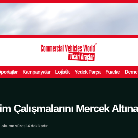
portajlar
Kampanyalar
Loji̇sti̇k
Yedek Parça
Fuarlar
Derne
tim Çalışmalarını Mercek Altına
 okuma süresi 4 dakikadır.