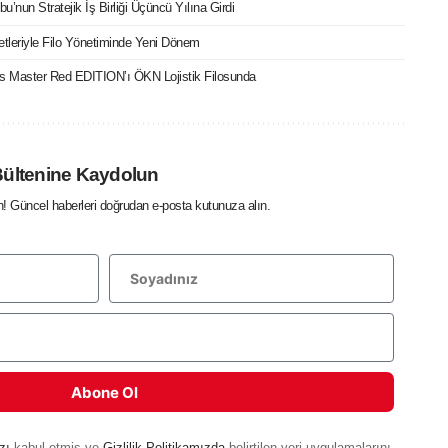
bu’nun Stratejik İş Birliği Üçüncü Yılına Girdi
etleriyle Filo Yönetiminde Yeni Dönem
cks Master Red EDITION’ı ÖKN Lojistik Filosunda
Bültenine Kaydolun
in! Güncel haberleri doğrudan e-posta kutunuza alın.
Abone Ol
zı
kabul etmiş ve
Gizlilik Politikamızda
belirtilen veri uygulamalarını