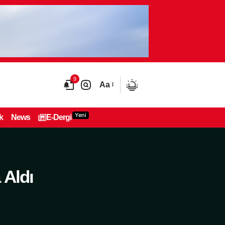
9
Aa
Yeni
k
News
E-Dergi
 Aldı