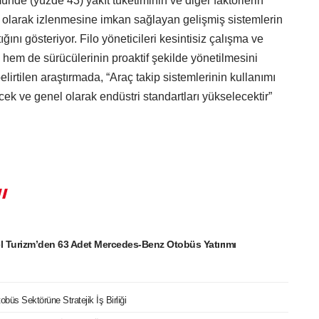
münde (yüzde 43) yakıt tüketiminin ve diğer faktörlerin
i olarak izlenmesine imkan sağlayan gelişmiş sistemlerin
ığını gösteriyor. Filo yöneticileri kesintisiz çalışma ve
ın hem de sürücülerinin proaktif şekilde yönetilmesini
irtilen araştırmada, “Araç takip sistemlerinin kullanımı
ek ve genel olarak endüstri standartları yükselecektir”
l Turizm’den 63 Adet Mercedes-Benz Otobüs Yatırımı
büs Sektörüne Stratejik İş Birliği