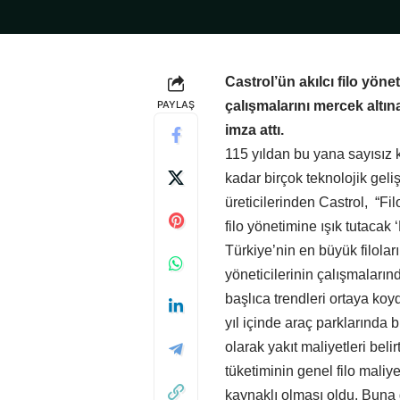
Castrol’ün akılcı filo yön
PAYLAŞ
çalışmalarını mercek altına
imza attı.
115 yıldan bu yana sayısız
kadar birçok teknolojik geli
üreticilerinden Castrol, “Fil
filo yönetimine ışık tutacak 
Türkiye’nin en büyük filolar
yöneticilerinin çalışmaların
başlıca trendleri ortaya koy
yıl içinde araç parklarında 
olarak yakıt maliyetleri beli
tüketiminin genel filo maliy
kaynaklı olması oldu. Buna g