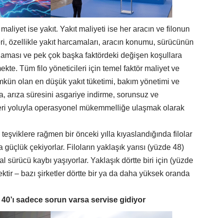
aliyet ise yakıt. Yakıt maliyeti ise her aracın ve filonun
ri, özellikle yakıt harcamaları, aracın konumu, sürücünün
laması ve pek çok başka faktördeki değişen koşullara
mekte. Tüm filo yöneticileri için temel faktör maliyet ve
kün olan en düşük yakıt tüketimi, bakım yönetimi ve
, arıza süresini asgariye indirme, sorunsuz ve
eri yoluyla operasyonel mükemmelliğe ulaşmak olarak
eşviklere rağmen bir önceki yılla kıyaslandığında filolar
a güçlük çekiyorlar. Filoların yaklaşık yarısı (yüzde 48)
 sürücü kaybı yaşıyorlar. Yaklaşık dörtte biri için (yüzde
tir – bazı şirketler dörtte bir ya da daha yüksek oranda
 40’ı sadece sorun varsa servise gidiyor