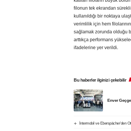
katılan filoların büyük bölü
filonun tek ekrandan sürekl
kullanıldığı bir noktaya ulaşt
verimlilik için hem filoların
sağlamak zorunda olduğu bel
arttıkça performans yükselec
ifadelerine yer verildi.
Bu haberler ilginizi çekebilir
Enver Geçge
İntermobil ve Eberspächer’den Oto