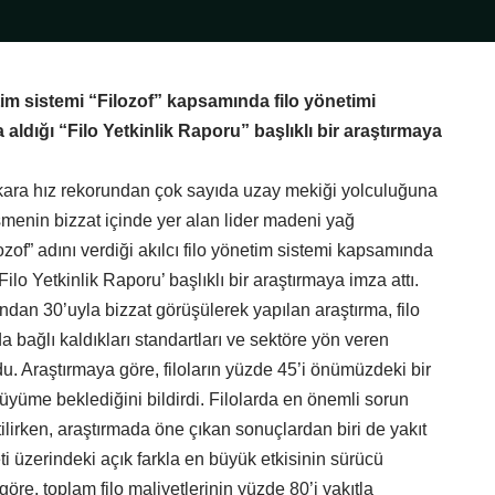
etim sistemi “Filozof” kapsamında filo yönetimi
 aldığı “Filo Yetkinlik Raporu” başlıklı bir araştırmaya
 kara hız rekorundan çok sayıda uzay mekiği yolculuğuna
şmenin bizzat içinde yer alan lider madeni yağ
ozof” adını verdiği akılcı filo yönetim sistemi kapsamında
‘Filo Yetkinlik Raporu’ başlıklı bir araştırmaya imza attı.
ından 30’uyla bizzat görüşülerek yapılan araştırma, filo
da bağlı kaldıkları standartları ve sektöre yön veren
du. Araştırmaya göre, filoların yüzde 45’i önümüzdeki bir
büyüme beklediğini bildirdi. Filolarda en önemli sorun
rtilirken, araştırmada öne çıkan sonuçlardan biri de yakıt
eti üzerindeki açık farkla en büyük etkisinin sürücü
öre, toplam filo maliyetlerinin yüzde 80’i yakıtla