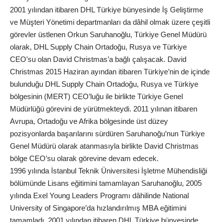
2001 yılından itibaren DHL Türkiye bünyesinde İş Geliştirme
ve Müşteri Yönetimi departmanları da dâhil olmak üzere çeşitli
görevler üstlenen Orkun Saruhanoğlu, Türkiye Genel Müdürü
olarak, DHL Supply Chain Ortadoğu, Rusya ve Türkiye
CEO’su olan David Christmas’a bağlı çalışacak. David
Christmas 2015 Haziran ayından itibaren Türkiye’nin de içinde
bulunduğu DHL Supply Chain Ortadoğu, Rusya ve Türkiye
bölgesinin (MERT) CEO’luğu ile birlikte Türkiye Genel
Müdürlüğü görevini de yürütmekteydi. 2011 yılınan itibaren
Avrupa, Ortadoğu ve Afrika bölgesinde üst düzey
pozisyonlarda başarılarını sürdüren Saruhanoğu’nun Türkiye
Genel Müdürü olarak atanmasıyla birlikte David Christmas
bölge CEO’su olarak görevine devam edecek.
1996 yılında İstanbul Teknik Üniversitesi İşletme Mühendisliği
bölümünde Lisans eğitimini tamamlayan Saruhanoğlu, 2005
yılında Exel Young Leaders Programı dâhilinde National
University of Singapore’da hızlandırılmış MBA eğitimini
tamamladı. 2001 yılından itibaren DHL Türkiye bünyesinde