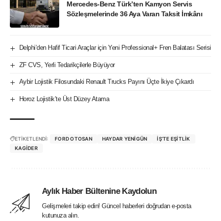
Mercedes-Benz Türk’ten Kamyon Servis
Sözleşmelerinde 36 Aya Varan Taksit İmkânı
Delphi’den Hafif Ticari Araçlar için Yeni Professional+ Fren Balatası Serisi
ZF CVS, Yerli Tedarikçilerle Büyüyor
Aybir Lojistik Filosundaki Renault Trucks Payını Üçte İkiye Çıkardı
Horoz Lojistik’te Üst Düzey Atama
ETİKETLENDİ:
FORD OTOSAN
HAYDAR YENIGÜN
İŞ’TE EŞITLIK
KAGİDER
Aylık Haber Bültenine Kaydolun
Gelişmeleri takip edin! Güncel haberleri doğrudan e-posta
kutunuza alın.