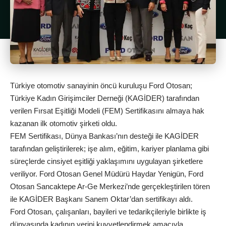
Türkiye otomotiv sanayinin öncü kuruluşu Ford Otosan;
Türkiye Kadın Girişimciler Derneği (KAGİDER) tarafından
verilen Fırsat Eşitliği Modeli (FEM) Sertifikasını almaya hak
kazanan ilk otomotiv şirketi oldu.
FEM Sertifikası, Dünya Bankası’nın desteği ile KAGİDER
tarafından geliştirilerek; işe alım, eğitim, kariyer planlama gibi
süreçlerde cinsiyet eşitliği yaklaşımını uygulayan şirketlere
veriliyor. Ford Otosan Genel Müdürü Haydar Yenigün, Ford
Otosan Sancaktepe Ar-Ge Merkezi’nde gerçekleştirilen tören
ile KAGİDER Başkanı Sanem Oktar’dan sertifikayı aldı.
Ford Otosan, çalışanları, bayileri ve tedarikçileriyle birlikte iş
dünyasında kadının yerini kuvvetlendirmek amacıyla