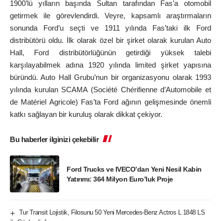
1900’lü yılların başında Sultan tarafından Fas’a otomobil
getirmek ile görevlendirdi. Veyre, kapsamlı araştırmaların
sonunda Ford’u seçti ve 1911 yılında Fas’taki ilk Ford
distribütörü oldu. İlk olarak özel bir şirket olarak kurulan Auto
Hall, Ford distribütörlüğünün getirdiği yüksek talebi
karşılayabilmek adına 1920 yılında limited şirket yapısına
büründü. Auto Hall Grubu’nun bir organizasyonu olarak 1993
yılında kurulan SCAMA (Société Chérifienne d’Automobile et
de Matériel Agricole) Fas’ta Ford ağının gelişmesinde önemli
katkı sağlayan bir kuruluş olarak dikkat çekiyor.
Bu haberler ilginizi çekebilir
Ford Trucks ve IVECO’dan Yeni Nesil Kabin
Yatırımı: 364 Milyon Euro’luk Proje
Tur Transit Lojistik, Filosunu 50 Yeni Mercedes-Benz Actros L 1848 LS