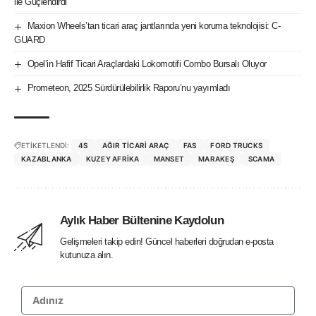
ile Güçlendirdi
Maxion Wheels’tan ticari araç jantlarında yeni koruma teknolojisi: C-
GUARD
Opel’in Hafif Ticari Araçlardaki Lokomotifi Combo Bursalı Oluyor
Prometeon, 2025 Sürdürülebilirlik Raporu’nu yayımladı
ETİKETLENDİ:
4S
AĞIR TICARI ARAÇ
FAS
FORD TRUCKS
KAZABLANKA
KUZEY AFRIKA
MANSET
MARAKEŞ
SCAMA
Aylık Haber Bültenine Kaydolun
Gelişmeleri takip edin! Güncel haberleri doğrudan e-posta
kutunuza alın.