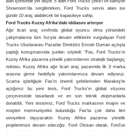
alan içerisinde yer alıyor. 5 adet Ford Trucks çekici ve kamyon
Showroom’da sergilenirken, Ford Trucks servis alanı ise
günde 10 araç alabilecek bir kapasiteye sahip.
Ford Trucks Kuzey Afrika’daki iddiasını artırıyor
Ağır ticari araç sınıfında global oyuncu olma yönündeki
çalışmalarına tüm hızıyla devam ettiklerini vurgulayan Ford
Trucks Uluslararası Pazarlar Direktörü Emrah Duman açılışta
yaptığı konuşmasında şunları söyledi: “Fas, Ford Trucks’ın
Kuzey Afrika pazarına yönelik yatırımlarının stratejik başlangıç
noktası. Kuzey Afrika ağır ticari araç pazarında ilk 3 marka
arasına girme hedefiyle yatırımlarımıza devam ediyoruz.
Scama işbirliğiyle Fas’ın önemli şehirlerinden Marakeş’te
açtığımız bu yeni tesis, Ford Trucks’ın global vizyonu
çerçevesinde tasarlandı ve en son teknik ekipmanlarla
donatıldı. Yeni tesisimiz, Ford Trucks markasının imajını ve
müşteri memnuniyetini bulunduğu Fas’ta çok daha ileri
seviyelere taşıyacaktır. Kuzey Afrika pazarına yönelik
projelerimize devam edeceğiz. Ford Otosan olarak, Ford’un