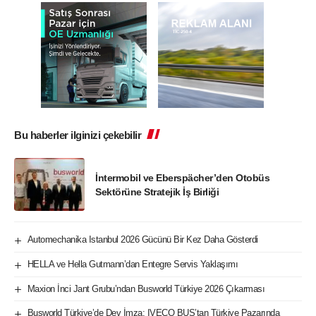
Bu haberler ilginizi çekebilir
İntermobil ve Eberspächer’den Otobüs
Sektörüne Stratejik İş Birliği
Automechanika Istanbul 2026 Gücünü Bir Kez Daha Gösterdi
HELLA ve Hella Gutmann’dan Entegre Servis Yaklaşımı
Maxion İnci Jant Grubu’ndan Busworld Türkiye 2026 Çıkarması
Busworld Türkiye’de Dev İmza: IVECO BUS’tan Türkiye Pazarında