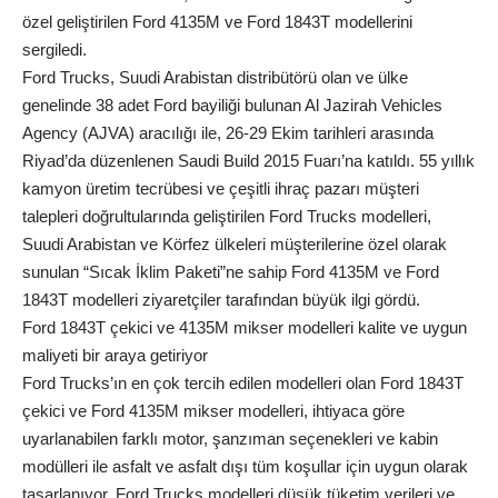
özel geliştirilen Ford 4135M ve Ford 1843T modellerini
sergiledi.
Ford Trucks, Suudi Arabistan distribütörü olan ve ülke
genelinde 38 adet Ford bayiliği bulunan Al Jazirah Vehicles
Agency (AJVA) aracılığı ile, 26-29 Ekim tarihleri arasında
Riyad’da düzenlenen Saudi Build 2015 Fuarı’na katıldı. 55 yıllık
kamyon üretim tecrübesi ve çeşitli ihraç pazarı müşteri
talepleri doğrultularında geliştirilen Ford Trucks modelleri,
Suudi Arabistan ve Körfez ülkeleri müşterilerine özel olarak
sunulan “Sıcak İklim Paketi”ne sahip Ford 4135M ve Ford
1843T modelleri ziyaretçiler tarafından büyük ilgi gördü.
Ford 1843T çekici ve 4135M mikser modelleri kalite ve uygun
maliyeti bir araya getiriyor
Ford Trucks’ın en çok tercih edilen modelleri olan Ford 1843T
çekici ve Ford 4135M mikser modelleri, ihtiyaca göre
uyarlanabilen farklı motor, şanzıman seçenekleri ve kabin
modülleri ile asfalt ve asfalt dışı tüm koşullar için uygun olarak
tasarlanıyor. Ford Trucks modelleri düşük tüketim verileri ve