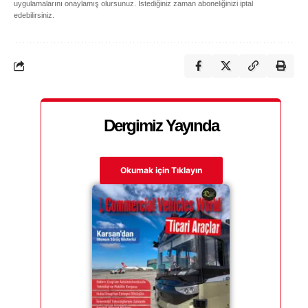
uygulamalarını onaylamış olursunuz. İstediğiniz zaman aboneliğinizi iptal
edebilirsiniz.
Dergimiz Yayında
Okumak için Tıklayın