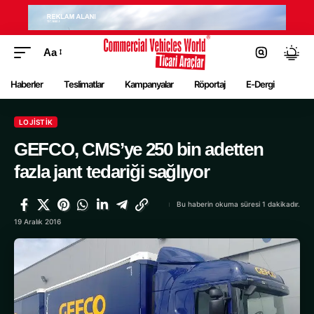
Aa
Haberler
Teslimatlar
Kampanyalar
Röportaj
E-Dergi
LOJISTIK
GEFCO, CMS’ye 250 bin adetten
fazla jant tedariği sağlıyor
Bu haberin okuma süresi 1 dakikadır.
19 Aralık 2016