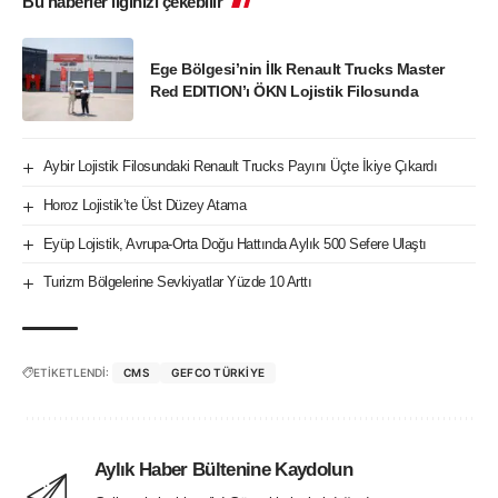
Bu haberler ilginizi çekebilir
Ege Bölgesi’nin İlk Renault Trucks Master
Red EDITION’ı ÖKN Lojistik Filosunda
Aybir Lojistik Filosundaki Renault Trucks Payını Üçte İkiye Çıkardı
Horoz Lojistik’te Üst Düzey Atama
Eyüp Lojistik, Avrupa-Orta Doğu Hattında Aylık 500 Sefere Ulaştı
Turizm Bölgelerine Sevkiyatlar Yüzde 10 Arttı
ETİKETLENDİ:
CMS
GEFCO TÜRKIYE
Aylık Haber Bültenine Kaydolun