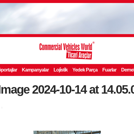
portajlar
Kampanyalar
Loji̇sti̇k
Yedek Parça
Fuarlar
Derne
mage 2024-10-14 at 14.05.