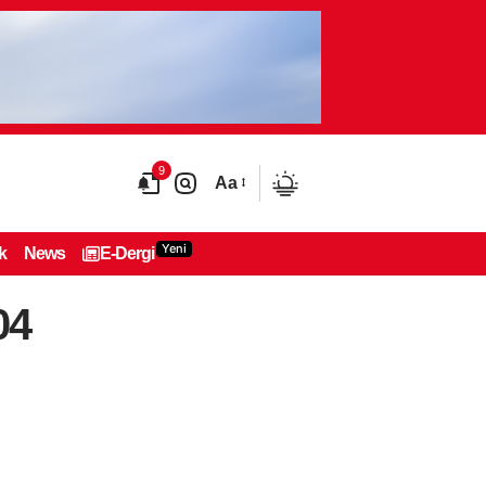
9
Aa
Yeni
k
News
E-Dergi
04