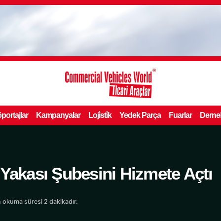
portajlar
Kampanyalar
Loji̇sti̇k
Yedek Parça
Fuarlar
Derne
 Yakası Şubesini Hizmete Açtı
 okuma süresi 2 dakikadır.