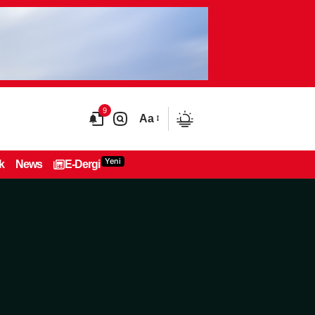
9
Aa
Yeni
k
News
E-Dergi