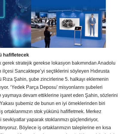
ü hafifletecek
rak gerek stratejik gerekse lokasyon bakımından Anadolu
ilçesi Sancaktepe’yi seçtiklerini söyleyen Hıdırusta
 Rıza Şahin, şube zincirlerine 5. halkayı eklemenin
rıyor. ‘Yedek Parça Deposu’ misyonlarını şubeleri
ne yaymaya devam ettiklerine işaret eden Şahin, sözlerini
Yakası şubemiz de bunun en iyi örneklerinden biri
iş ortaklarımızın stok yükünü hafifletmek. Merkez
evkiyatlar yaparak stoklarımızı güçlendiriyor,
rtırıyoruz. Böylece iş ortaklarımızın taleplerine en kısa