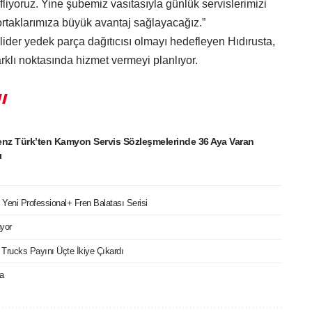
iyoruz. Yine şubemiz vasıtasıyla günlük servislerimizi
ortaklarımıza büyük avantaj sağlayacağız.”
 lider yedek parça dağıtıcısı olmayı hedefleyen Hıdırusta,
farklı noktasında hizmet vermeyi planlıyor.
nz Türk’ten Kamyon Servis Sözleşmelerinde 36 Aya Varan
ı
in Yeni Professional+ Fren Balatası Serisi
üyor
t Trucks Payını Üçte İkiye Çıkardı
a