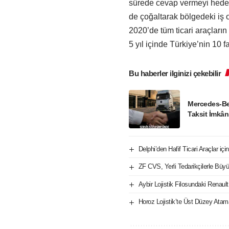
sürede cevap vermeyi hedefl
de çoğaltarak bölgedeki iş 
2020’de tüm ticari araçların
5 yıl içinde Türkiye’nin 10 
Bu haberler ilginizi çekebilir
Mercedes-Be
Taksit İmkân
Delphi’den Hafif Ticari Araçlar iç
ZF CVS, Yerli Tedarikçilerle Büy
Aybir Lojistik Filosundaki Renaul
Horoz Lojistik’te Üst Düzey Atam