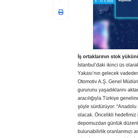
İş ortaklarının stok yükün
İstanbul’daki ikinci üs ola
Yakası’nın gelecek vadeden 
Otomotiv A.Ş. Genel Müdürü
gururunu yaşadıklarını akta
aracılığıyla Türkiye geneli
şöyle sürdürüyor: “Anadolu 
olacak. Öncelikli hedefimiz 
depomuzdan günlük düzenli s
bulunabilirlik oranlarımızı a