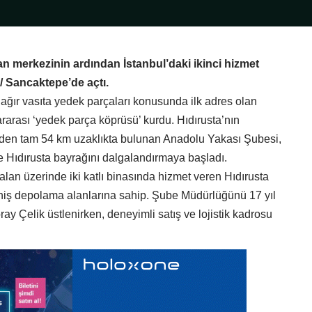
unan merkezinin ardından İstanbul’daki ikinci hizmet
/ Sancaktepe’de açtı.
ğır vasıta yedek parçaları konusunda ilk adres olan
lararası ‘yedek parça köprüsü’ kurdu. Hıdırusta’nın
inden tam 54 km uzaklıkta bulunan Anadolu Yakası Şubesi,
le Hıdırusta bayrağını dalgalandırmaya başladı.
alan üzerinde iki katlı binasında hizmet veren Hıdırusta
iş depolama alanlarına sahip. Şube Müdürlüğünü 17 yıl
y Çelik üstlenirken, deneyimli satış ve lojistik kadrosu