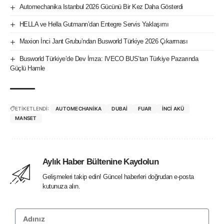
Automechanika Istanbul 2026 Gücünü Bir Kez Daha Gösterdi
HELLA ve Hella Gutmann’dan Entegre Servis Yaklaşımı
Maxion İnci Jant Grubu’ndan Busworld Türkiye 2026 Çıkarması
Busworld Türkiye’de Dev İmza: IVECO BUS’tan Türkiye Pazarında
Güçlü Hamle
ETİKETLENDİ:
AUTOMECHANIKA
DUBAI
FUAR
INCI AKÜ
MANSET
Aylık Haber Bültenine Kaydolun
Gelişmeleri takip edin! Güncel haberleri doğrudan e-posta
kutunuza alın.