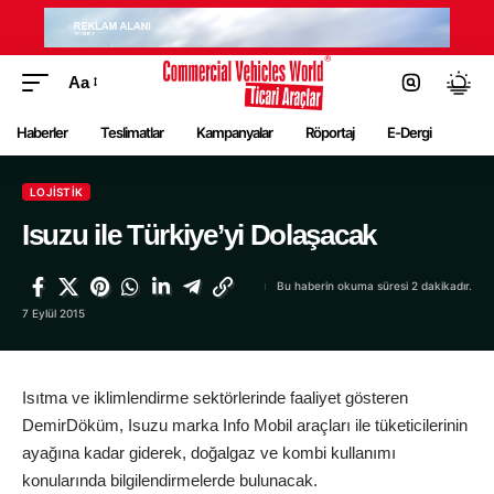
Aa
Haberler
Teslimatlar
Kampanyalar
Röportaj
E-Dergi
LOJISTIK
Isuzu ile Türkiye’yi Dolaşacak
Bu haberin okuma süresi 2 dakikadır.
7 Eylül 2015
Isıtma ve iklimlendirme sektörlerinde faaliyet gösteren
DemirDöküm, Isuzu marka Info Mobil araçları ile tüketicilerinin
ayağına kadar giderek, doğalgaz ve kombi kullanımı
konularında bilgilendirmelerde bulunacak.