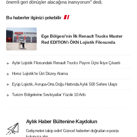
önemli geri dönüşler alacağına inanıyorum” dedi.
Bu haberler ilginizi çekebilir
Ege Bölgesi’nin İlk Renault Trucks Master
Red EDITION’ı ÖKN Lojistik Filosunda
Aybir Lojistik Filosundaki Renault Trucks Payını Üçte İkiye Çıkardı
Horoz Lojistik’te Üst Düzey Atama
Eyüp Lojistik, Avrupa-Orta Doğu Hattında Aylık 500 Sefere Ulaştı
Turizm Bölgelerine Sevkiyatlar Yüzde 10 Arttı
Aylık Haber Bültenine Kaydolun
Gelişmeleri takip edin! Güncel haberleri doğrudan e-posta
kutunuza alın.