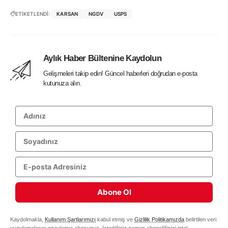
ETİKETLENDİ:
KARSAN
NGDV
USPS
Aylık Haber Bültenine Kaydolun
Gelişmeleri takip edin! Güncel haberleri doğrudan e-posta
kutunuza alın.
Abone Ol
Kaydolmakla,
Kullanım Şartlarımızı
kabul etmiş ve
Gizlilik Politikamızda
belirtilen veri
uygulamalarını onaylamış olursunuz. İstediğiniz zaman aboneliğinizi iptal