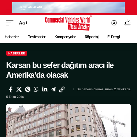
Aa
Haberler
Teslimatlar
Kampanyalar
Röportaj
E-Dergi
HABERLER
Karsan bu sefer dağıtım aracı ile
Amerika’da olacak
Bu haberin okuma süresi 2 dakikadır.
5 Ekim 2016