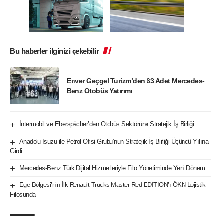
Bu haberler ilginizi çekebilir
Enver Geçgel Turizm’den 63 Adet Mercedes-
Benz Otobüs Yatırımı
İntermobil ve Eberspächer’den Otobüs Sektörüne Stratejik İş Birliği
Anadolu Isuzu ile Petrol Ofisi Grubu’nun Stratejik İş Birliği Üçüncü Yılına
Girdi
Mercedes-Benz Türk Dijital Hizmetleriyle Filo Yönetiminde Yeni Dönem
Ege Bölgesi’nin İlk Renault Trucks Master Red EDITION’ı ÖKN Lojistik
Filosunda