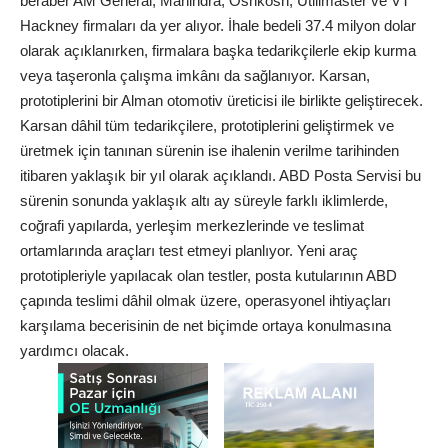
beraber AM General, Mahindra, Oshkosh, Utilimaster ve VT
Hackney firmaları da yer alıyor. İhale bedeli 37.4 milyon dolar
olarak açıklanırken, firmalara başka tedarikçilerle ekip kurma
veya taşeronla çalışma imkânı da sağlanıyor. Karsan,
prototiplerini bir Alman otomotiv üreticisi ile birlikte geliştirecek.
Karsan dâhil tüm tedarikçilere, prototiplerini geliştirmek ve
üretmek için tanınan sürenin ise ihalenin verilme tarihinden
itibaren yaklaşık bir yıl olarak açıklandı. ABD Posta Servisi bu
sürenin sonunda yaklaşık altı ay süreyle farklı iklimlerde,
coğrafi yapılarda, yerleşim merkezlerinde ve teslimat
ortamlarında araçları test etmeyi planlıyor. Yeni araç
prototipleriyle yapılacak olan testler, posta kutularının ABD
çapında teslimi dâhil olmak üzere, operasyonel ihtiyaçları
karşılama becerisinin de net biçimde ortaya konulmasına
yardımcı olacak.