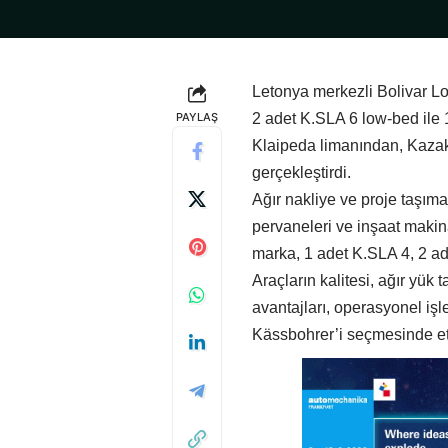
Letonya merkezli Bolivar Lo
PAYLAŞ
2 adet K.SLA 6 low-bed ile 1
Klaipeda limanından, Kazakis
gerçekleştirdi.
Ağır nakliye ve proje taşımac
pervaneleri ve inşaat makin
marka, 1 adet K.SLA 4, 2 a
Araçların kalitesi, ağır yük
avantajları, operasyonel işl
Kässbohrer’i seçmesinde etk