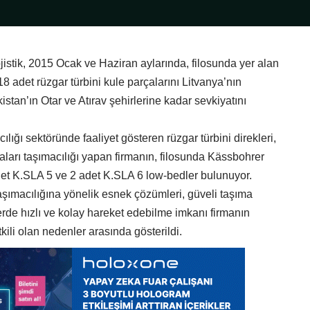
jistik, 2015 Ocak ve Haziran aylarında, filosunda yer alan
8 adet rüzgar türbini kule parçalarını Litvanya’nın
tan’ın Otar ve Atırav şehirlerine kadar sevkiyatını
ılığı sektöründe faaliyet gösteren rüzgar türbini direkleri,
aları taşımacılığı yapan firmanın, filosunda Kässbohrer
det K.SLA 5 ve 2 adet K.SLA 6 low-bedler bulunuyor.
 taşımacılığına yönelik esnek çözümleri, güveli taşıma
erde hızlı ve kolay hareket edebilme imkanı firmanın
ili olan nedenler arasında gösterildi.