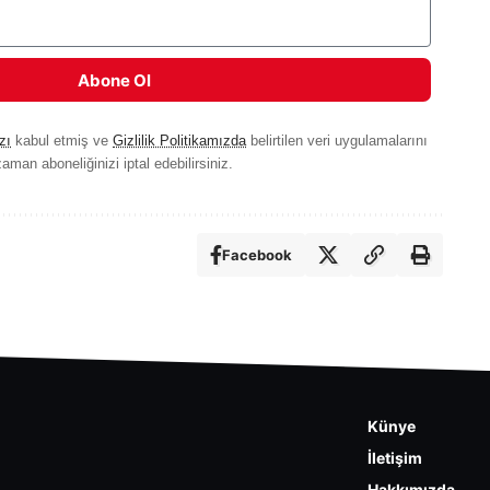
Abone Ol
zı
kabul etmiş ve
Gizlilik Politikamızda
belirtilen veri uygulamalarını
aman aboneliğinizi iptal edebilirsiniz.
Facebook
Künye
İletişim
Hakkımızda