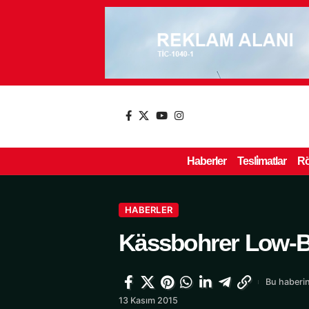
Haberler
Tesli̇matlar
Rö
HABERLER
Kässbohrer Low-Bed
Bu haberin
13 Kasım 2015