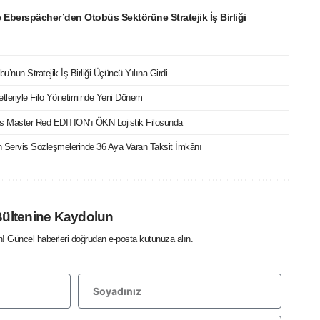
e Eberspächer’den Otobüs Sektörüne Stratejik İş Birliği
bu’nun Stratejik İş Birliği Üçüncü Yılına Girdi
etleriyle Filo Yönetiminde Yeni Dönem
cks Master Red EDITION’ı ÖKN Lojistik Filosunda
Servis Sözleşmelerinde 36 Aya Varan Taksit İmkânı
Bültenine Kaydolun
in! Güncel haberleri doğrudan e-posta kutunuza alın.