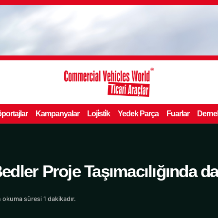
portajlar
Kampanyalar
Loji̇sti̇k
Yedek Parça
Fuarlar
Derne
ler Proje Taşımacılığında da 
 okuma süresi 1 dakikadır.