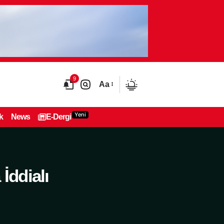
9
Aa
Yeni
k
News
E-Dergi
İddialı