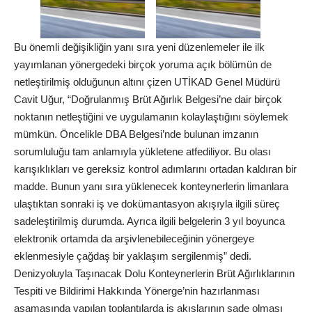
Bu önemli değişikliğin yanı sıra yeni düzenlemeler ile ilk
yayımlanan yönergedeki birçok yoruma açık bölümün de
netleştirilmiş olduğunun altını çizen UTİKAD Genel Müdürü
Cavit Uğur, “Doğrulanmış Brüt Ağırlık Belgesi’ne dair birçok
noktanın netleştiğini ve uygulamanın kolaylaştığını söylemek
mümkün. Öncelikle DBA Belgesi’nde bulunan imzanın
sorumluluğu tam anlamıyla yükletene atfediliyor. Bu olası
karışıklıkları ve gereksiz kontrol adımlarını ortadan kaldıran bir
madde. Bunun yanı sıra yüklenecek konteynerlerin limanlara
ulaştıktan sonraki iş ve dokümantasyon akışıyla ilgili süreç
sadeleştirilmiş durumda. Ayrıca ilgili belgelerin 3 yıl boyunca
elektronik ortamda da arşivlenebileceğinin yönergeye
eklenmesiyle çağdaş bir yaklaşım sergilenmiş” dedi.
Denizyoluyla Taşınacak Dolu Konteynerlerin Brüt Ağırlıklarının
Tespiti ve Bildirimi Hakkında Yönerge’nin hazırlanması
aşamasında yapılan toplantılarda iş akışlarının sade olması