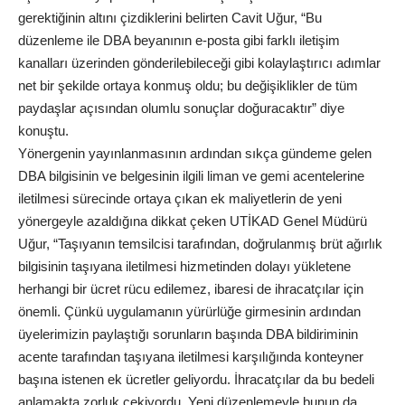
gerektiğinin altını çizdiklerini belirten Cavit Uğur, “Bu
düzenleme ile DBA beyanının e-posta gibi farklı iletişim
kanalları üzerinden gönderilebileceği gibi kolaylaştırıcı adımlar
net bir şekilde ortaya konmuş oldu; bu değişiklikler de tüm
paydaşlar açısından olumlu sonuçlar doğuracaktır” diye
konuştu.
Yönergenin yayınlanmasının ardından sıkça gündeme gelen
DBA bilgisinin ve belgesinin ilgili liman ve gemi acentelerine
iletilmesi sürecinde ortaya çıkan ek maliyetlerin de yeni
yönergeyle azaldığına dikkat çeken UTİKAD Genel Müdürü
Uğur, “Taşıyanın temsilcisi tarafından, doğrulanmış brüt ağırlık
bilgisinin taşıyana iletilmesi hizmetinden dolayı yükletene
herhangi bir ücret rücu edilemez, ibaresi de ihracatçılar için
önemli. Çünkü uygulamanın yürürlüğe girmesinin ardından
üyelerimizin paylaştığı sorunların başında DBA bildiriminin
acente tarafından taşıyana iletilmesi karşılığında konteyner
başına istenen ek ücretler geliyordu. İhracatçılar da bu bedeli
anlamakta zorluk çekiyordu. Yeni düzenlemeyle bunun da