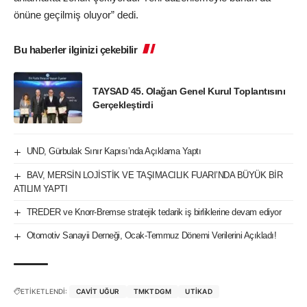
önüne geçilmiş oluyor” dedi.
Bu haberler ilginizi çekebilir
TAYSAD 45. Olağan Genel Kurul Toplantısını
Gerçekleştirdi
UND, Gürbulak Sınır Kapısı’nda Açıklama Yaptı
BAV, MERSİN LOJİSTİK VE TAŞIMACILIK FUARI’NDA BÜYÜK BİR
ATILIM YAPTI
TREDER ve Knorr-Bremse stratejik tedarik iş birliklerine devam ediyor
Otomotiv Sanayii Derneği, Ocak-Temmuz Dönemi Verilerini Açıkladı!
ETİKETLENDİ:
CAVIT UĞUR
TMKTDGM
UTİKAD