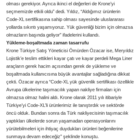
olması gerekiyor. Ayrıca ikinci el değerleri de Krone’yi
seçmemizde etkili oldu” dedi. Yıldız, “Aldığımız ürünlerin
Code-XL sertifikasına sahip olması sayesinde uluslararası
yollarda sıkıntı yaşamıyoruz. Yük güvenliği bizim için olmazsa
olmazların başında geliyor” ifadelerini kullandı.
Yükleme-boşaltmada zaman tasarrufu
Krone Türkiye Satış Yöneticisi Ömürden Özacar ise, Meryıldız
Lojistik’e teslim ettikleri kayar çatı ve kayar perdeli Mega Liner
araçların gerek hacim açısından gerek de yükleme ve
boşaltmada kullanıcısına büyük avantajlar sağladığına dikkat
çekti. Özacar ayrıca “Code-XL yük güvenlik sertifikası özellikle
Avrupa ülkelerine taşımacılık yapan nakliye firmaları için
olmazsa olmaz halini aldı. Krone olarak 2011 yılı itibariyle
Türkiye’yi Code-XL’li ürünlerimiz ile tanıştırdık ve sektörde
öncü olduk. Bundan sonra da Türk nakliyecisinin taşımacılık
yaptıkları ülkelerde sorun yaşamadan operasyonlarını
yürütebilmeleri için ihtiyaç duydukları ürünleri beğenilerine
sunmaya devam edeceğiz” şeklinde konuştu.