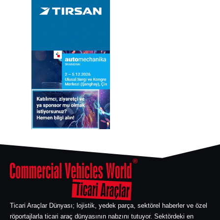
Ticari Araçlar Dünyası; lojistik, yedek parça, sektörel haberler ve özel
röportajlarla ticari araç dünyasının nabzını tutuyor. Sektördeki en