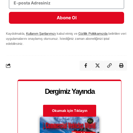
Abone Ol
Kaydolmakla,
Kullanım Şartlarımızı
kabul etmiş ve
Gizlilik Politikamızda
belirtilen veri
uygulamalarını onaylamış olursunuz. İstediğiniz zaman aboneliğinizi iptal
edebilirsiniz.
Dergimiz Yayında
Okumak için Tıklayın