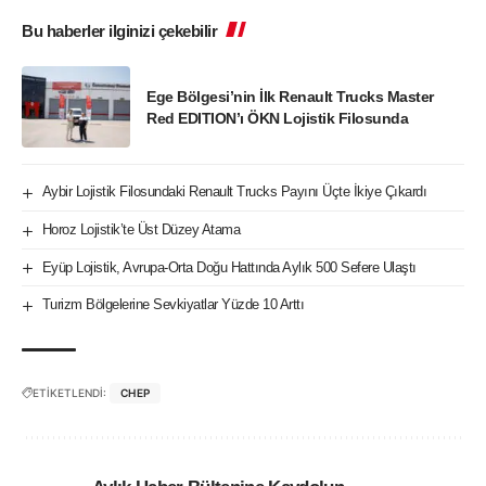
Bu haberler ilginizi çekebilir
Ege Bölgesi’nin İlk Renault Trucks Master
Red EDITION’ı ÖKN Lojistik Filosunda
Aybir Lojistik Filosundaki Renault Trucks Payını Üçte İkiye Çıkardı
Horoz Lojistik’te Üst Düzey Atama
Eyüp Lojistik, Avrupa-Orta Doğu Hattında Aylık 500 Sefere Ulaştı
Turizm Bölgelerine Sevkiyatlar Yüzde 10 Arttı
ETİKETLENDİ:
CHEP