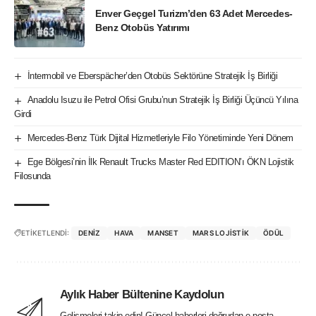
Enver Geçgel Turizm’den 63 Adet Mercedes-
Benz Otobüs Yatırımı
İntermobil ve Eberspächer’den Otobüs Sektörüne Stratejik İş Birliği
Anadolu Isuzu ile Petrol Ofisi Grubu’nun Stratejik İş Birliği Üçüncü Yılına
Girdi
Mercedes-Benz Türk Dijital Hizmetleriyle Filo Yönetiminde Yeni Dönem
Ege Bölgesi’nin İlk Renault Trucks Master Red EDITION’ı ÖKN Lojistik
Filosunda
ETİKETLENDİ:
DENIZ
HAVA
MANSET
MARS LOJISTIK
ÖDÜL
Aylık Haber Bültenine Kaydolun
Gelişmeleri takip edin! Güncel haberleri doğrudan e-posta