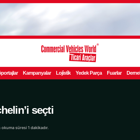
portajlar
Kampanyalar
Loji̇sti̇k
Yedek Parça
Fuarlar
Derne
elin’i seçti
 okuma süresi 1 dakikadır.