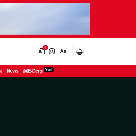
9
Aa
Yeni
k
News
E-Dergi