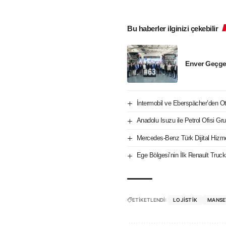
Bu haberler ilginizi çekebilir
Enver Geçge
İntermobil ve Eberspächer’den Oto
Anadolu Isuzu ile Petrol Ofisi Gru
Mercedes-Benz Türk Dijital Hizm
Ege Bölgesi’nin İlk Renault Tru
ETİKETLENDİ:
LOJISTIK
MANSE