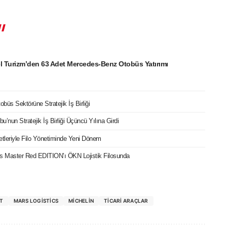
l Turizm’den 63 Adet Mercedes-Benz Otobüs Yatırımı
büs Sektörüne Stratejik İş Birliği
bu’nun Stratejik İş Birliği Üçüncü Yılına Girdi
etleriyle Filo Yönetiminde Yeni Dönem
cks Master Red EDITION’ı ÖKN Lojistik Filosunda
T
MARS LOGISTICS
MICHELIN
TICARI ARAÇLAR