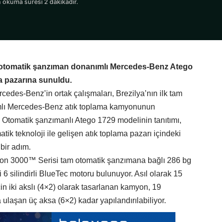
 okuma süresi 2 dakikadır.
 otomatik şanzıman donanımlı Mercedes-Benz Atego
ma pazarına sunuldu.
cedes-Benz’in ortak çalışmaları, Brezilya’nın ilk tam
lı Mercedes-Benz atık toplama kamyonunun
ı. Otomatik şanzımanlı Atego 1729 modelinin tanıtımı,
ik teknoloji ile gelişen atık toplama pazarı içindeki
 bir adım.
son 3000™ Serisi tam otomatik şanzımana bağlı 286 bg
6 silindirli BlueTec motoru bulunuyor. Asıl olarak 15
için iki akslı (4×2) olarak tasarlanan kamyon, 19
a ulaşan üç aksa (6×2) kadar yapılandırılabiliyor.