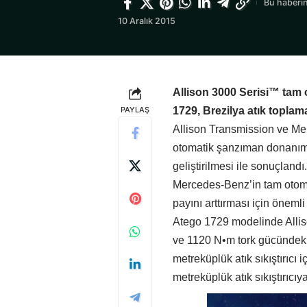
Bu haberin
10 Aralık 2015
Allison 3000 Serisi™ tam
PAYLAŞ
1729, Brezilya atık topla
Allison Transmission ve Mer
otomatik şanzıman donanım
geliştirilmesi ile sonuçland
Mercedes-Benz’in tam otomat
payını arttırması için önemli
Atego 1729 modelinde Alli
ve 1120 N•m tork gücündeki 
metreküplük atık sıkıştırıcı 
metreküplük atık sıkıştırıcıy