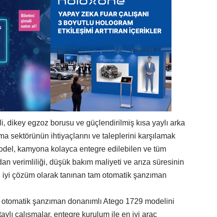
 dikey egzoz borusu ve güçlendirilmiş kısa yaylı arka
a sektörünün ihtiyaçlarını ve taleplerini karşılamak
model, kamyona kolayca entegre edilebilen ve tüm
an verimliliği, düşük bakım maliyeti ve arıza süresinin
en iyi çözüm olarak tanınan tam otomatik şanzıman
 otomatik şanzıman donanımlı Atego 1729 modelini
ylı çalışmalar, entegre kurulum ile en iyi araç