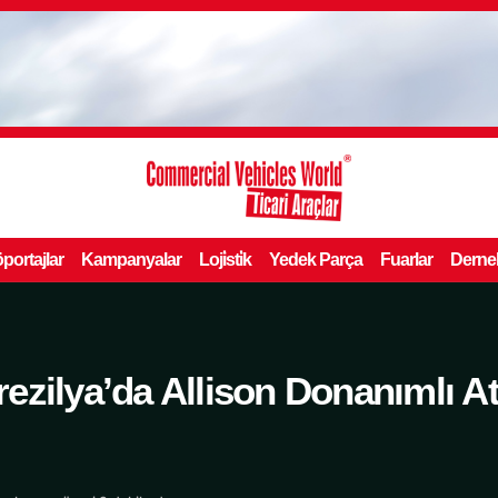
portajlar
Kampanyalar
Loji̇sti̇k
Yedek Parça
Fuarlar
Derne
ezilya’da Allison Donanımlı 