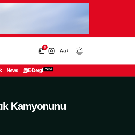
9
Aa
Yeni
k
News
E-Dergi
Atık Kamyonunu