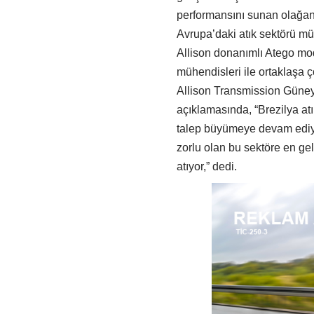
performansını sunan olağan
Avrupa’daki atık sektörü müş
Allison donanımlı Atego mode
mühendisleri ile ortaklaşa ç
Allison Transmission Güne
açıklamasında, “Brezilya at
talep büyümeye devam ediyor
zorlu olan bu sektöre en g
atıyor,” dedi.