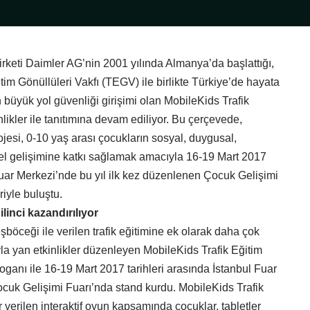
keti Daimler AG’nin 2001 yılında Almanya’da başlattığı,
tim Gönüllüleri Vakfı (TEGV) ile birlikte Türkiye’de hayata
n büyük yol güvenliği girişimi olan MobileKids Trafik
inlikler ile tanıtımına devam ediliyor. Bu çerçevede,
jesi, 0-10 yaş arası çocukların sosyal, duygusal,
sel gelişimine katkı sağlamak amacıyla 16-19 Mart 2017
 Fuar Merkezi’nde bu yıl ilk kez düzenlenen Çocuk Gelişimi
riyle buluştu.
bilinci kazandırılıyor
eşböceği ile verilen trafik eğitimine ek olarak daha çok
a yan etkinlikler düzenleyen MobileKids Trafik Eğitim
sloganı ile 16-19 Mart 2017 tarihleri arasında İstanbul Fuar
uk Gelişimi Fuarı’nda stand kurdu. MobileKids Trafik
 verilen interaktif oyun kapsamında çocuklar, tabletler