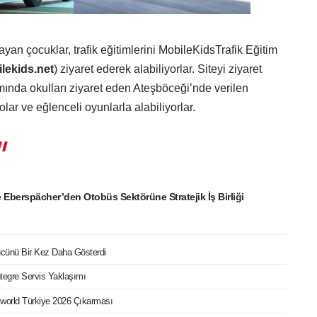
ayan çocuklar, trafik eğitimlerini MobileKidsTrafik Eğitim
ilekids.net
) ziyaret ederek alabiliyorlar. Siteyi ziyaret
ında okulları ziyaret eden Ateşböceği’nde verilen
eolar ve eğlenceli oyunlarla alabiliyorlar.
e Eberspächer’den Otobüs Sektörüne Stratejik İş Birliği
cünü Bir Kez Daha Gösterdi
egre Servis Yaklaşımı
world Türkiye 2026 Çıkarması