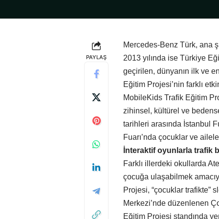
Mercedes-Benz Türk, ana şir
PAYLAŞ
2013 yılında ise Türkiye Eği
geçirilen, dünyanın ilk ve e
Eğitim Projesi’nin farklı etk
MobileKids Trafik Eğitim Pro
zihinsel, kültürel ve beden
tarihleri arasında İstanbul
Fuarı’nda çocuklar ve ailele
İnteraktif oyunlarla trafik 
Farklı illerdeki okullarda At
çocuğa ulaşabilmek amacıyl
Projesi, “çocuklar trafikte” 
Merkezi’nde düzenlenen Çoc
Eğitim Projesi standında yer