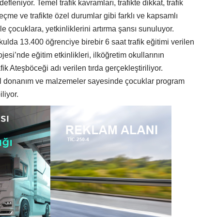
fleniyor. Temel trafik kavramları, trafikte dikkat, trafik
geçme ve trafikte özel durumlar gibi farklı ve kapsamlı
e çocuklara, yetkinliklerini artırma şansı sunuluyor.
lda 13.400 öğrenciye birebir 6 saat trafik eğitimi verilen
esi’nde eğitim etkinlikleri, ilköğretim okullarının
fik Ateşböceği adı verilen tırda gerçekleştiriliyor.
el donanım ve malzemeler sayesinde çocuklar program
liyor.