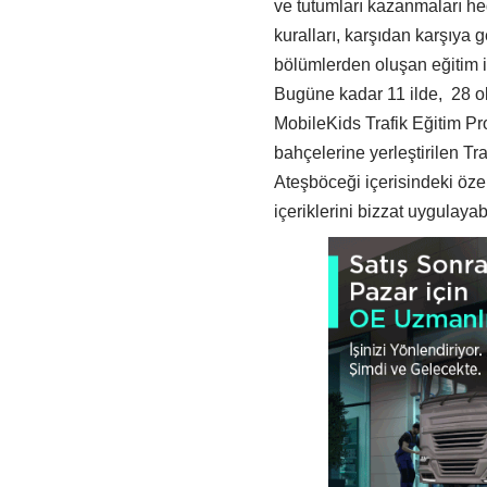
ve tutumları kazanmaları hede
kuralları, karşıdan karşıya 
bölümlerden oluşan eğitim il
Bugüne kadar 11 ilde, 28 oku
MobileKids Trafik Eğitim Proj
bahçelerine yerleştirilen Tra
Ateşböceği içerisindeki öz
içeriklerini bizzat uygulayabi