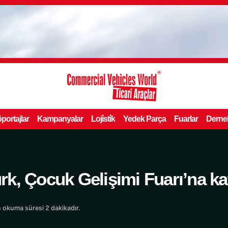
portajlar
Kampanyalar
Loji̇sti̇k
Yedek Parça
Fuarlar
Derne
, Çocuk Gelişimi Fuarı’na kat
 okuma süresi 2 dakikadır.