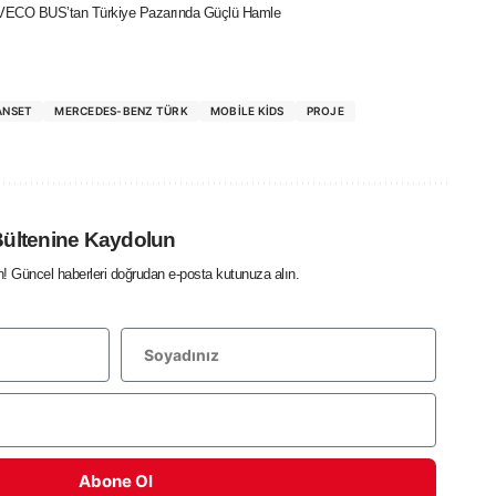
IVECO BUS’tan Türkiye Pazarında Güçlü Hamle
ANSET
MERCEDES-BENZ TÜRK
MOBILE KIDS
PROJE
Bültenine Kaydolun
in! Güncel haberleri doğrudan e-posta kutunuza alın.
Abone Ol