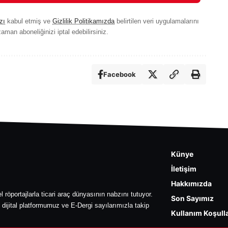
zı
kabul etmiş ve
Gizlilik Politikamızda
belirtilen veri uygulamalarını
aman aboneliğinizi iptal edebilirsiniz.
Facebook
Künye
İletişim
Hakkımızda
l röportajlarla ticari araç dünyasının nabzını tutuyor.
Son Sayımız
 dijital platformumuz ve E-Dergi sayılarımızla takip
Kullanım Koşulla