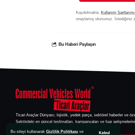
Kaydolmakla,
Kullanım Şartlarımı
onaylamış olursunuz. İstediğiniz z
Bu Haberi Paylaşın
Ticari Araçlar Dünyası; lojistik, yedek parça, sektörel haberler ve öze
Sektördeki en güncel teslimatları, kampanyaları ve fuar gelişmelerini
edebilirsiniz. Ticari araç sektörünün güvenilir bilgi kaynağı.
Bu siteyi kullanarak
Gizlilik Politikası
ve
Kabul