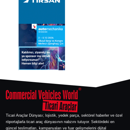
Ticari Araçlar Dünyası; lojistik, yedek parça, sektörel haberler ve özel
röportajlarla ticari araç dünyasının nabzını tutuyor. Sektördeki en
güncel teslimatları, kampanyaları ve fuar gelişmelerini dijital