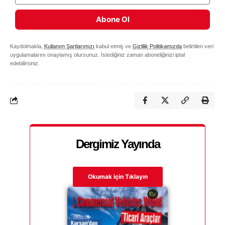
Abone Ol
Kaydolmakla,
Kullanım Şartlarımızı
kabul etmiş ve
Gizlilik Politikamızda
belirtilen veri
uygulamalarını onaylamış olursunuz. İstediğiniz zaman aboneliğinizi iptal
edebilirsiniz.
Dergimiz Yayında
Okumak için Tıklayın