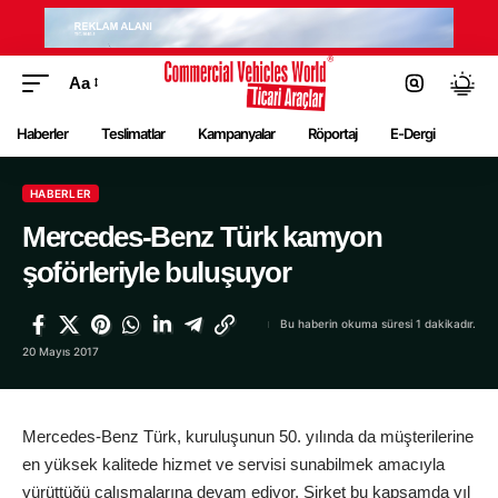
Aa
Haberler
Teslimatlar
Kampanyalar
Röportaj
E-Dergi
HABERLER
Mercedes-Benz Türk kamyon
şoförleriyle buluşuyor
Bu haberin okuma süresi 1 dakikadır.
20 Mayıs 2017
Mercedes-Benz Türk, kuruluşunun 50. yılında da müşterilerine
en yüksek kalitede hizmet ve servisi sunabilmek amacıyla
yürüttüğü çalışmalarına devam ediyor. Şirket bu kapsamda yıl