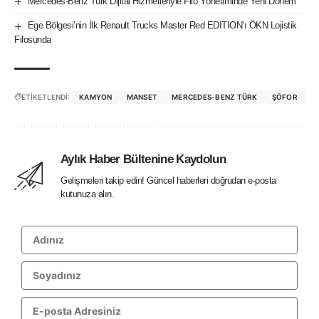
Mercedes-Benz Türk Dijital Hizmetleriyle Filo Yönetiminde Yeni Dönem
Ege Bölgesi’nin İlk Renault Trucks Master Red EDITION’ı ÖKN Lojistik
Filosunda
ETİKETLENDİ:
KAMYON
MANSET
MERCEDES-BENZ TÜRK
ŞÖFOR
Aylık Haber Bültenine Kaydolun
Gelişmeleri takip edin! Güncel haberleri doğrudan e-posta
kutunuza alın.