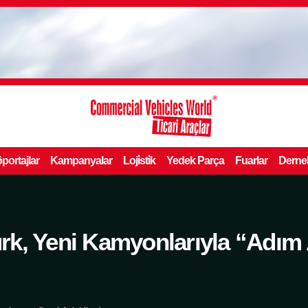
portajlar
Kampanyalar
Loji̇sti̇k
Yedek Parça
Fuarlar
Derne
k, Yeni Kamyonlarıyla “Adım 