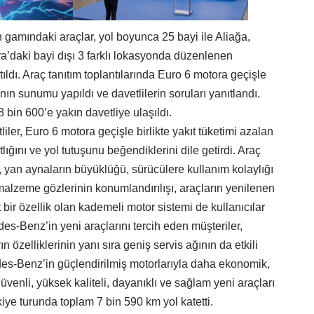
gamındaki araçlar, yol boyunca 25 bayi ile Aliağa,
a’daki bayi dışı 3 farklı lokasyonda düzenlenen
ıtıldı. Araç tanıtım toplantılarında Euro 6 motora geçişle
nın sunumu yapıldı ve davetlilerin soruları yanıtlandı.
8 bin 600’e yakın davetliye ulaşıldı.
liler, Euro 6 motora geçişle birlikte yakıt tüketimi azalan
lığını ve yol tutuşunu beğendiklerini dile getirdi. Araç
, yan aynaların büyüklüğü, sürücülere kullanım kolaylığı
malzeme gözlerinin konumlandırılışı, araçların yenilenen
 bir özellik olan kademeli motor sistemi de kullanıcılar
es-Benz’in yeni araçlarını tercih eden müşteriler,
ın özelliklerinin yanı sıra geniş servis ağının da etkili
es-Benz’in güçlendirilmiş motorlarıyla daha ekonomik,
üvenli, yüksek kaliteli, dayanıklı ve sağlam yeni araçları
iye turunda toplam 7 bin 590 km yol katetti.