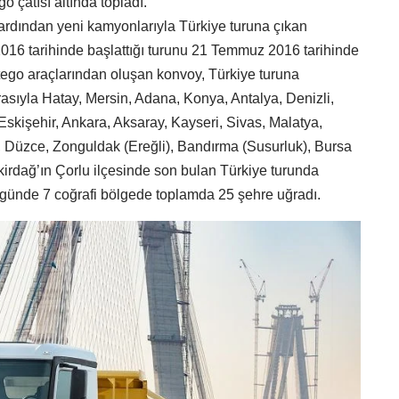
go çatısı altında topladı.
ardından yeni kamyonlarıyla Türkiye turuna çıkan
16 tarihinde başlattığı turunu 21 Temmuz 2016 tarihinde
tego araçlarından oluşan konvoy, Türkiye turuna
rasıyla Hatay, Mersin, Adana, Konya, Antalya, Denizli,
 Eskişehir, Ankara, Aksaray, Kayseri, Sivas, Malatya,
Düzce, Zonguldak (Ereğli), Bandırma (Susurluk), Bursa
Tekirdağ’ın Çorlu ilçesinde son bulan Türkiye turunda
günde 7 coğrafi bölgede toplamda 25 şehre uğradı.