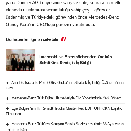
yana Daimler AG bünyesinde satış ve satış sonrası hizmetler
alanında uluslararası sorumluluğa sahip çeşitli görevler
üstlenmiş ve Türkiye’deki görevinden önce Mercedes-Benz
Güney Kore’nin CEO’luğu görevini yürütmüştü.
Bu haberler ilginizi çekebilir
İntermobil ve Eberspächer’den Otobüs
Sektörüne Stratejik İş Birliği
Anadolu Isuzu ile Petrol Ofisi Grubu’nun Stratejik İş Birliği Üçüncü Yılına
Girdi
Mercedes-Benz Türk Dijital Hizmetleriyle Filo Yönetiminde Yeni Dönem
Ege Bölgesi’nin İlk Renault Trucks Master Red EDITION’ı ÖKN Lojistik
Filosunda
Mercedes-Benz Türk’ten Kamyon Servis Sözleşmelerinde 36 Aya Varan
Taksit İmkânı