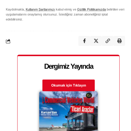
Kaydolmakla,
Kullanım Şartlarımızı
kabul etmiş ve
Gizlilik Politikamızda
belirtilen veri
uygulamalarını onaylamış olursunuz. İstediğiniz zaman aboneliğinizi iptal
edebilirsiniz.
Dergimiz Yayında
Okumak için Tıklayın