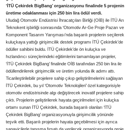
‘İTÜ Çekirdek BigBang’ organizasyonu finalinde 5 projenin
üretime odaklanması için 250 bin lira ödül verdi.
Uludağ Otomotiv Endüstrisi İhracatçıları Birliği (OİB) ile İTÜ Arı
Teknokent işbirliği sonrasında ‘Otomotiv Ar-Ge Proje Pazarı ve
Komponent Tasarım Yarışması’nda başarılı projelerin seçilerek
kuluçkaya yattığı girişimcilik destek programı İTÜ Çekirdek’de
ödüller sahibini buldu. İTÜ Çekirdek’de ön kuluçka ve
hızlandırıcı süreçlerindeki eğitimlerini tamamlayan projeler,
‘İTÜ Çekirdek BigBang’ finalinde OİB tarafından 250 bin lira ile
ödüllendirilerek girişimcilik ve üretim yolunda ilk adımı attı.
Ticarileştirilebilir projelere sahip çıkıp geliştirilmelerini sağlayan
İTÜ Çekirdek, bu yıl ‘Otomotiv Teknolojileri’ özel kategorisiyle
otomotiv endüstrisinde algı değiştirecek inovatif projelere sahip
çıktı. Projelerin geliştirilerek hayata geçirilmeleri için kuluçka
ortamı sunan İTÜ Çekirdek, burada başarılı olanları ‘İTÜ
Çekirdek BigBang’ organizasyonuyla girişimcilik yönünde
teşvik etti. Başarılı projelerin hayata geçebilmesi için ayrıca
sanayicilerle tanışma fırsatı da verilecek organizasyonda proje