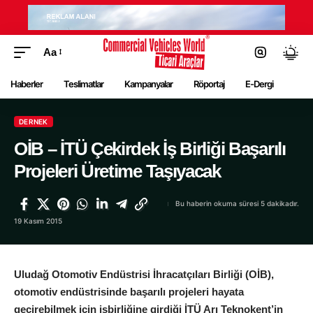
Aa
Haberler
Teslimatlar
Kampanyalar
Röportaj
E-Dergi
DERNEK
OİB – İTÜ Çekirdek İş Birliği Başarılı
Projeleri Üretime Taşıyacak
Bu haberin okuma süresi 5 dakikadır.
19 Kasım 2015
Uludağ Otomotiv Endüstrisi İhracatçıları Birliği (OİB),
otomotiv endüstrisinde başarılı projeleri hayata
geçirebilmek için işbirliğine girdiği İTÜ Arı Teknokent’in