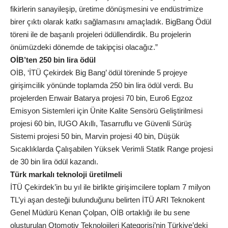
fikirlerin sanayileşip, üretime dönüşmesini ve endüstrimize
birer çıktı olarak katkı sağlamasını amaçladık. BigBang Ödül
töreni ile de başarılı projeleri ödüllendirdik. Bu projelerin
önümüzdeki dönemde de takipçisi olacağız.”
OİB’ten 250 bin lira ödül
OİB, ‘İTÜ Çekirdek Big Bang’ ödül töreninde 5 projeye
girişimcilik yönünde toplamda 250 bin lira ödül verdi. Bu
projelerden Enwair Batarya projesi 70 bin, Euro6 Egzoz
Emisyon Sistemleri için Ünite Kalite Sensörü Geliştirilmesi
projesi 60 bin, IUGO Akıllı, Tasarruflu ve Güvenli Sürüş
Sistemi projesi 50 bin, Marvin projesi 40 bin, Düşük
Sıcaklıklarda Çalışabilen Yüksek Verimli Statik Range projesi
de 30 bin lira ödül kazandı.
Türk markalı teknoloji üretilmeli
İTÜ Çekirdek’in bu yıl ile birlikte girişimcilere toplam 7 milyon
TL’yi aşan desteği bulunduğunu belirten İTÜ ARI Teknokent
Genel Müdürü Kenan Çolpan, OİB ortaklığı ile bu sene
oluşturulan Otomotiv Teknolojileri Kategorisi’nin Türkiye’deki