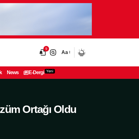
9
Aa
Yeni
k
News
E-Dergi
özüm Ortağı Oldu