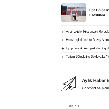
Ege Bölgesi’
Filosunda
Aybir Lojistik Filosundaki Renaul
Horoz Lojistik’te Üst Düzey Atam
Eyüp Lojistik, Avrupa-Orta Doğu 
Turizm Bölgelerine Sevkiyatlar Yü
Aylık Haber 
Gelişmeleri takip ed