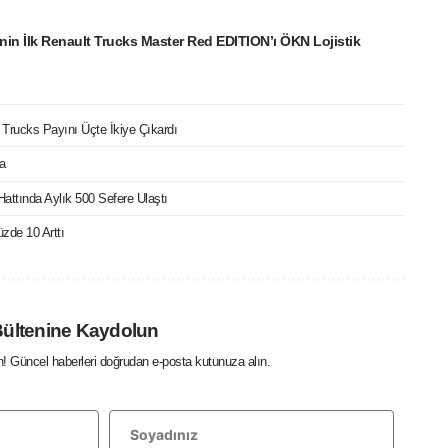
nin İlk Renault Trucks Master Red EDITION’ı ÖKN Lojistik
t Trucks Payını Üçte İkiye Çıkardı
a
Hattında Aylık 500 Sefere Ulaştı
zde 10 Arttı
Bültenine Kaydolun
in! Güncel haberleri doğrudan e-posta kutunuza alın.