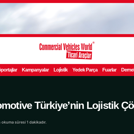
portajlar
Kampanyalar
Loji̇sti̇k
Yedek Parça
Fuarlar
Derne
tive Türkiye’nin Lojistik Ç
 okuma süresi 1 dakikadır.