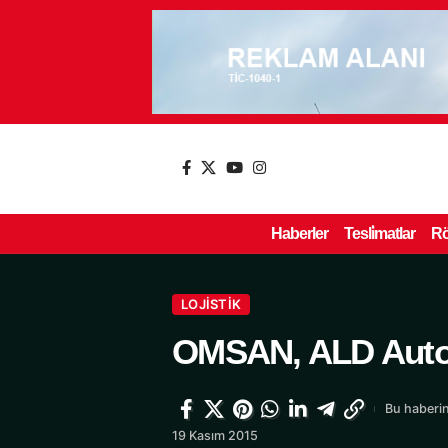
Haberler
Tesli̇matlar
Rö
LOJISTIK
OMSAN, ALD Automo
Bu haberin
19 Kasım 2015