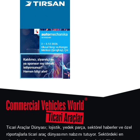
Ticari Araçlar Dünyası; lojistik, yedek parça, sektörel haberler ve özel
röportajlarla ticari araç dünyasının nabzını tutuyor. Sektördeki en