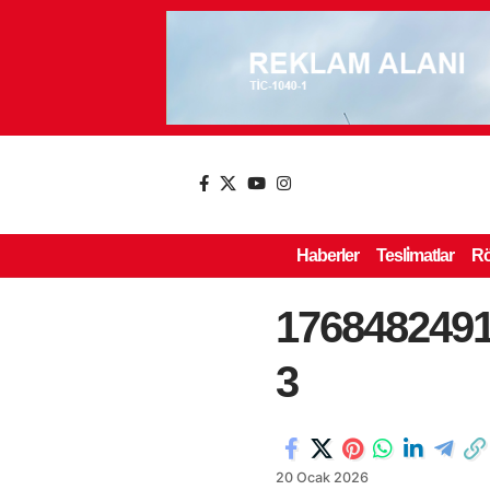
Haberler
Tesli̇matlar
Rö
176848249
3
20 Ocak 2026