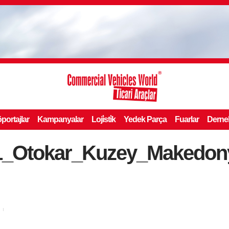
portajlar
Kampanyalar
Loji̇sti̇k
Yedek Parça
Fuarlar
Derne
1_Otokar_Kuzey_Makedon