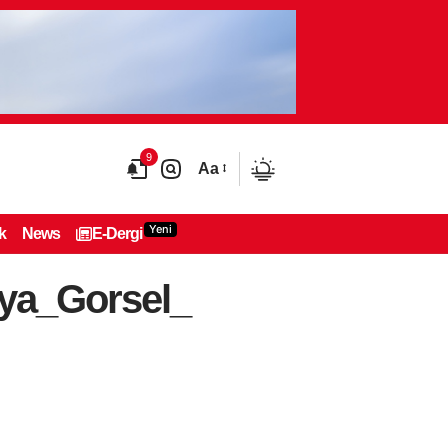
9
Aa
Yeni
k
News
E-Dergi
ya_Gorsel_