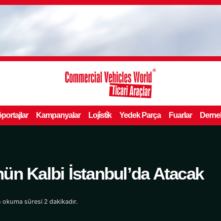
portajlar
Kampanyalar
Loji̇sti̇k
Yedek Parça
Fuarlar
Derne
ün Kalbi İstanbul’da Atacak
 okuma süresi 2 dakikadır.