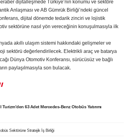
 beraber dijitalleşmede Türkiye’nin konumu ve sektöre
atlantik Anlaşması ve AB Gümrük Birliği’ndeki güncel
onferans, dijital dönemde tedarik zinciri ve lojistik
tomotiv sektörüne nasıl yön vereceğinin konuşulmasıyla ilk
nyada akıllı ulaşım sistemi hakkındaki gelişmeler ve
oji sektörü değerlendirilecek. Elektrikli araç ve batarya
acağı Dünya Otomotiv Konferansı, sürücüsüz ve bağlı
arın paylaşılmasıyla son bulacak.
l Turizm’den 63 Adet Mercedes-Benz Otobüs Yatırımı
büs Sektörüne Stratejik İş Birliği