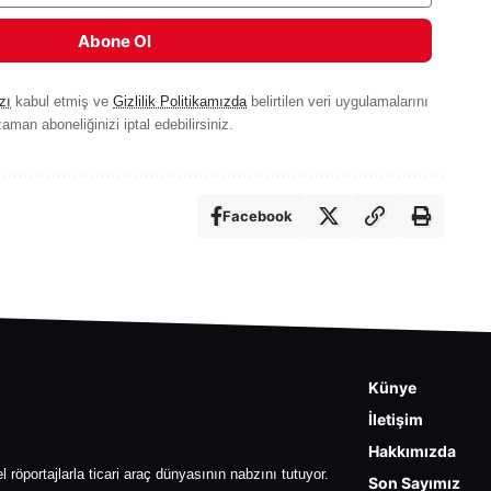
Abone Ol
zı
kabul etmiş ve
Gizlilik Politikamızda
belirtilen veri uygulamalarını
aman aboneliğinizi iptal edebilirsiniz.
Facebook
Künye
İletişim
Hakkımızda
l röportajlarla ticari araç dünyasının nabzını tutuyor.
Son Sayımız