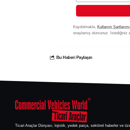
Kaydolmakla,
Kullanım Şartlarımı
onaylamış olursunuz. İstediğiniz z
Bu Haberi Paylaşın
Ticari Araçlar Dünyası; lojistik, yedek parça, sektörel haberler ve öze