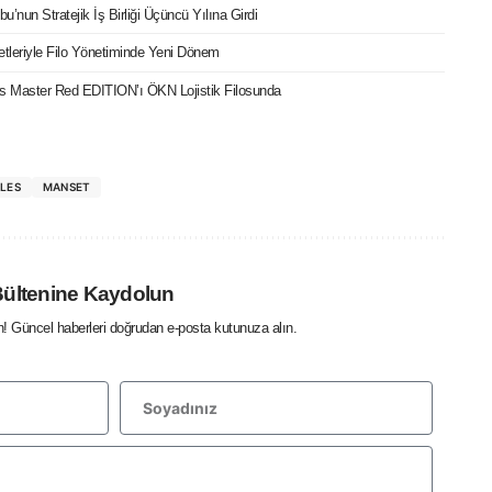
bu’nun Stratejik İş Birliği Üçüncü Yılına Girdi
etleriyle Filo Yönetiminde Yeni Dönem
cks Master Red EDITION’ı ÖKN Lojistik Filosunda
LES
MANSET
Bültenine Kaydolun
in! Güncel haberleri doğrudan e-posta kutunuza alın.