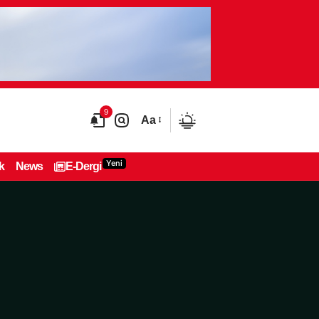
9
Aa
Yeni
k
News
E-Dergi