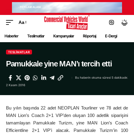
Aa
Haberler
Teslimatlar
Kampanyalar
Röportaj
E-Dergi
TESLIMATLAR
Pamukkale yine MAN’ı tercih etti
Bu haberin okuma süresi 5 dakikadır.
2 Kasım 2016
Bu yılın başında 22 adet NEOPLAN Tourliner ve 78 adet de
MAN Lion’s Coach 2+1 VIP’den oluşan 100 adetlik siparişini
tamamlayan Pamukkale Turizm, yine MAN Lion’s Coach
Efficientline 2+1 VIP’i alacak. Pamukkale Turizm’in 100