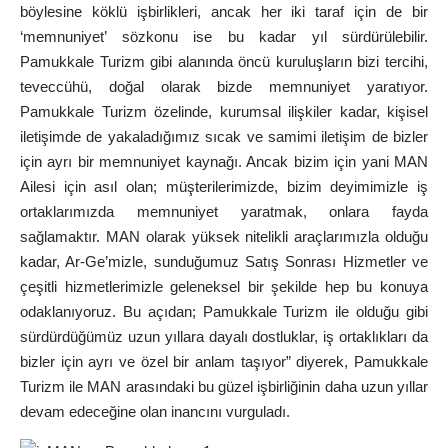
böylesine köklü işbirlikleri, ancak her iki taraf için de bir
‘memnuniyet’ sözkonu ise bu kadar yıl sürdürülebilir.
Pamukkale Turizm gibi alanında öncü kuruluşların bizi tercihi,
teveccühü, doğal olarak bizde memnuniyet yaratıyor.
Pamukkale Turizm özelinde, kurumsal ilişkiler kadar, kişisel
iletişimde de yakaladığımız sıcak ve samimi iletişim de bizler
için ayrı bir memnuniyet kaynağı. Ancak bizim için yani MAN
Ailesi için asıl olan; müşterilerimizde, bizim deyimimizle iş
ortaklarımızda memnuniyet yaratmak, onlara fayda
sağlamaktır. MAN olarak yüksek nitelikli araçlarımızla olduğu
kadar, Ar-Ge’mizle, sunduğumuz Satış Sonrası Hizmetler ve
çeşitli hizmetlerimizle geleneksel bir şekilde hep bu konuya
odaklanıyoruz. Bu açıdan; Pamukkale Turizm ile olduğu gibi
sürdürdüğümüz uzun yıllara dayalı dostluklar, iş ortaklıkları da
bizler için ayrı ve özel bir anlam taşıyor” diyerek, Pamukkale
Turizm ile MAN arasındaki bu güzel işbirliğinin daha uzun yıllar
devam edeceğine olan inancını vurguladı.