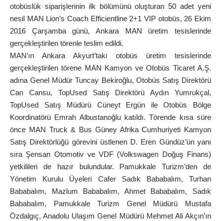
otobüslük siparişlerinin ilk bölümünü oluşturan 50 adet yeni
nesil MAN Lion’s Coach Efficientline 2+1 VIP otobüs, 26 Ekim
2016 Çarşamba günü, Ankara MAN üretim tesislerinde
gerçekleştirilen törenle teslim edildi.
MAN’ın Ankara Akyurt’taki otobüs üretim tesislerinde
gerçekleştirilen törene MAN Kamyon ve Otobüs Ticaret A.Ş.
adına Genel Müdür Tuncay Bekiroğlu, Otobüs Satış Direktörü
Can Cansu, TopUsed Satış Direktörü Aydın Yumrukçal,
TopUsed Satış Müdürü Cüneyt Ergün ile Otobüs Bölge
Koordinatörü Emrah Albustanoğlu katıldı. Törende kısa süre
önce MAN Truck & Bus Güney Afrika Cumhuriyeti Kamyon
Satış Direktörlüğü görevini üstlenen D. Eren Gündüz’ün yanı
sıra Şensan Otomotiv ve VDF (Volkswagen Doğuş Finans)
yetkilileri de hazır bulundular. Pamukkale Turizm’den de
Yönetim Kurulu Üyeleri Cafer Sadık Bababalım, Turhan
Bababalım, Mazlum Bababalım, Ahmet Bababalım, Sadık
Bababalım, Pamukkale Turizm Genel Müdürü Mustafa
Özdalgıç, Anadolu Ulaşım Genel Müdürü Mehmet Ali Akçın’ın