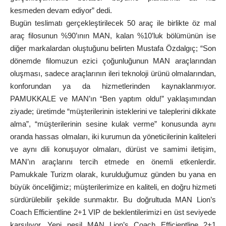
kesmeden devam ediyor” dedi.
Bugün teslimatı gerçekleştirilecek 50 araç ile birlikte öz mal
araç filosunun %90’ının MAN, kalan %10’luk bölümünün ise
diğer markalardan oluştuğunu belirten Mustafa Özdalgıç; “Son
dönemde filomuzun ezici çoğunluğunun MAN araçlarından
oluşması, sadece araçlarının ileri teknoloji ürünü olmalarından,
konforundan ya da hizmetlerinden kaynaklanmıyor.
PAMUKKALE ve MAN’ın “Ben yaptım oldu!” yaklaşımından
ziyade; üretimde “müşterilerinin isteklerini ve taleplerini dikkate
alma”, “müşterilerinin sesine kulak verme” konusunda aynı
oranda hassas olmaları, iki kurumun da yöneticilerinin kaliteleri
ve aynı dili konuşuyor olmaları, dürüst ve samimi iletişim,
MAN’ın araçlarını tercih etmede en önemli etkenlerdir.
Pamukkale Turizm olarak, kurulduğumuz günden bu yana en
büyük önceliğimiz; müşterilerimize en kaliteli, en doğru hizmeti
sürdürülebilir şekilde sunmaktır. Bu doğrultuda MAN Lion’s
Coach Efficientline 2+1 VIP de beklentilerimizi en üst seviyede
karşılıyor. Yeni nesil MAN Lion’s Coach Efficientline 2+1