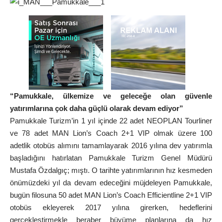
“Pamukkale, ülkemize ve geleceğe olan güvenle
yatırımlarına çok daha güçlü olarak devam ediyor”
Pamukkale Turizm’in 1 yıl içinde 22 adet NEOPLAN Tourliner
ve 78 adet MAN Lion’s Coach 2+1 VIP olmak üzere 100
adetlik otobüs alımını tamamlayarak 2016 yılına dev yatırımla
başladığını hatırlatan Pamukkale Turizm Genel Müdürü
Mustafa Özdalgıç; mıştı. O tarihte yatırımlarının hız kesmeden
önümüzdeki yıl da devam edeceğini müjdeleyen Pamukkale,
bugün filosuna 50 adet MAN Lion’s Coach Efficientline 2+1 VIP
otobüs ekleyerek 2017 yılına girerken, hedeflerini
gerçekleştirmekle beraber büyüme planlarına da hız