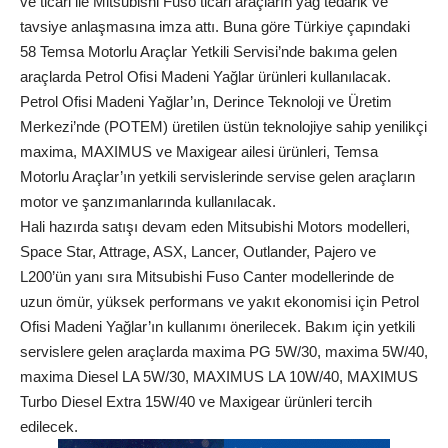
ve ticari ile Mitsubishi Fuso ticari araçların yağ tedarik ve
tavsiye anlaşmasına imza attı. Buna göre Türkiye çapındaki
58 Temsa Motorlu Araçlar Yetkili Servisi’nde bakıma gelen
araçlarda Petrol Ofisi Madeni Yağlar ürünleri kullanılacak.
Petrol Ofisi Madeni Yağlar’ın, Derince Teknoloji ve Üretim
Merkezi’nde (POTEM) üretilen üstün teknolojiye sahip yenilikçi
maxima, MAXIMUS ve Maxigear ailesi ürünleri, Temsa
Motorlu Araçlar’ın yetkili servislerinde servise gelen araçların
motor ve şanzımanlarında kullanılacak.
Hali hazırda satışı devam eden Mitsubishi Motors modelleri,
Space Star, Attrage, ASX, Lancer, Outlander, Pajero ve
L200’ün yanı sıra Mitsubishi Fuso Canter modellerinde de
uzun ömür, yüksek performans ve yakıt ekonomisi için Petrol
Ofisi Madeni Yağlar’ın kullanımı önerilecek. Bakım için yetkili
servislere gelen araçlarda maxima PG 5W/30, maxima 5W/40,
maxima Diesel LA 5W/30, MAXIMUS LA 10W/40, MAXIMUS
Turbo Diesel Extra 15W/40 ve Maxigear ürünleri tercih
edilecek.