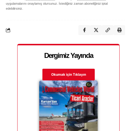
uygulamalarını onaylamış olursunuz. İstediğiniz zaman aboneliğinizi iptal
edebilirsiniz.
Dergimiz Yayında
Okumak için Tıklayın