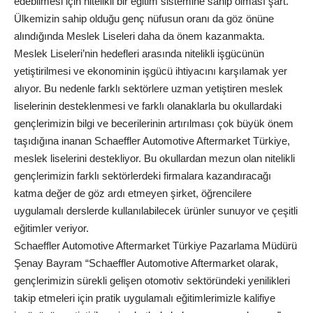
edebilmesi için nitelikli bir eğitim sistemine sahip olması şart.
Ülkemizin sahip olduğu genç nüfusun oranı da göz önüne
alındığında Meslek Liseleri daha da önem kazanmakta.
Meslek Liseleri’nin hedefleri arasında nitelikli işgücünün
yetiştirilmesi ve ekonominin işgücü ihtiyacını karşılamak yer
alıyor. Bu nedenle farklı sektörlere uzman yetiştiren meslek
liselerinin desteklenmesi ve farklı olanaklarla bu okullardaki
gençlerimizin bilgi ve becerilerinin artırılması çok büyük önem
taşıdığına inanan Schaeffler Automotive Aftermarket Türkiye,
meslek liselerini destekliyor. Bu okullardan mezun olan nitelikli
gençlerimizin farklı sektörlerdeki firmalara kazandıracağı
katma değer de göz ardı etmeyen şirket, öğrencilere
uygulamalı derslerde kullanılabilecek ürünler sunuyor ve çeşitli
eğitimler veriyor.
Schaeffler Automotive Aftermarket Türkiye Pazarlama Müdürü
Şenay Bayram “Schaeffler Automotive Aftermarket olarak,
gençlerimizin sürekli gelişen otomotiv sektöründeki yenilikleri
takip etmeleri için pratik uygulamalı eğitimlerimizle kalifiye