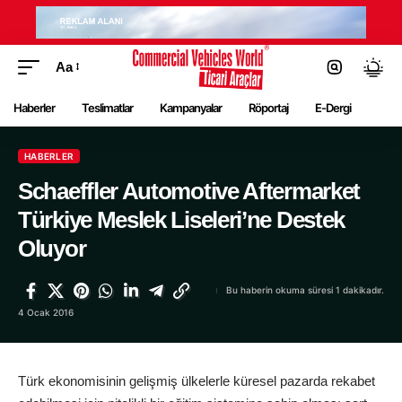
Aa
Haberler
Teslimatlar
Kampanyalar
Röportaj
E-Dergi
HABERLER
Schaeffler Automotive Aftermarket
Türkiye Meslek Liseleri’ne Destek
Oluyor
Bu haberin okuma süresi 1 dakikadır.
4 Ocak 2016
Türk ekonomisinin gelişmiş ülkelerle küresel pazarda rekabet