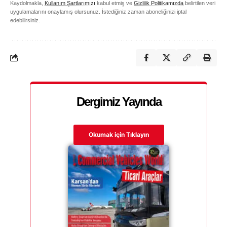
Kaydolmakla,
Kullanım Şartlarımızı
kabul etmiş ve
Gizlilik Politikamızda
belirtilen veri
uygulamalarını onaylamış olursunuz. İstediğiniz zaman aboneliğinizi iptal
edebilirsiniz.
Dergimiz Yayında
Okumak için Tıklayın