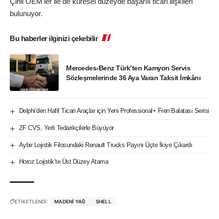
Çinli OEM’ler ile de küresel düzeyde başarılı ticari ilişkileri
bulunuyor.
Bu haberler ilginizi çekebilir
Mercedes-Benz Türk’ten Kamyon Servis
Sözleşmelerinde 36 Aya Varan Taksit İmkânı
Delphi’den Hafif Ticari Araçlar için Yeni Professional+ Fren Balatası Serisi
ZF CVS, Yerli Tedarikçilerle Büyüyor
Aybir Lojistik Filosundaki Renault Trucks Payını Üçte İkiye Çıkardı
Horoz Lojistik’te Üst Düzey Atama
ETİKETLENDİ:
MADENI YAĞ
SHELL