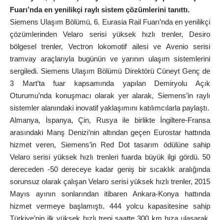
Fuarı’nda en yenilikçi raylı sistem çözümlerini tanıttı.
Siemens Ulaşım Bölümü, 6. Eurasia Rail Fuarı’nda en yenilikçi
çözümlerinden Velaro serisi yüksek hızlı trenler, Desiro
bölgesel trenler, Vectron lokomotif ailesi ve Avenio serisi
tramvay araçlarıyla bugünün ve yarının ulaşım sistemlerini
sergiledi. Siemens Ulaşım Bölümü Direktörü Cüneyt Genç de
3 Mart’ta fuar kapsamında yapılan Demiryolu Açık
Oturumu’nda konuşmacı olarak yer alarak, Siemens’in raylı
sistemler alanındaki inovatif yaklaşımını katılımcılarla paylaştı.
Almanya, İspanya, Çin, Rusya ile birlikte İngiltere-Fransa
arasındaki Manş Denizi’nin altından geçen Eurostar hattında
hizmet veren, Siemens’in Red Dot tasarım ödülüne sahip
Velaro serisi yüksek hızlı trenleri fuarda büyük ilgi gördü. 50
dereceden -50 dereceye kadar geniş bir sıcaklık aralığında
sorunsuz olarak çalışan Velaro serisi yüksek hızlı trenler, 2015
Mayıs ayının sonlarından itibaren Ankara-Konya hattında
hizmet vermeye başlamıştı. 444 yolcu kapasitesine sahip
Türkiye’nin ilk yüksek hızlı treni saatte 300 km hıza ulaşarak,