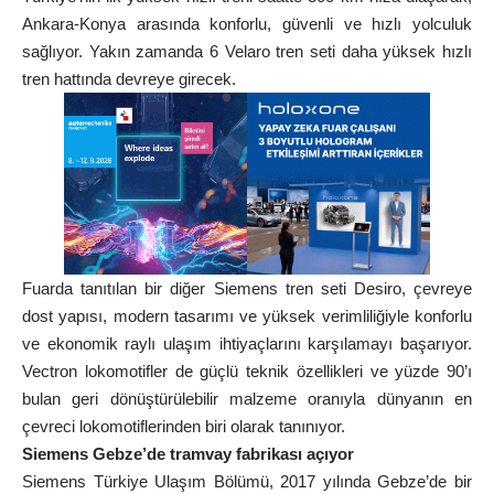
Ankara-Konya arasında konforlu, güvenli ve hızlı yolculuk
sağlıyor. Yakın zamanda 6 Velaro tren seti daha yüksek hızlı
tren hattında devreye girecek.
Fuarda tanıtılan bir diğer Siemens tren seti Desiro, çevreye
dost yapısı, modern tasarımı ve yüksek verimliliğiyle konforlu
ve ekonomik raylı ulaşım ihtiyaçlarını karşılamayı başarıyor.
Vectron lokomotifler de güçlü teknik özellikleri ve yüzde 90’ı
bulan geri dönüştürülebilir malzeme oranıyla dünyanın en
çevreci lokomotiflerinden biri olarak tanınıyor.
Siemens Gebze’de tramvay fabrikası açıyor
Siemens Türkiye Ulaşım Bölümü, 2017 yılında Gebze’de bir