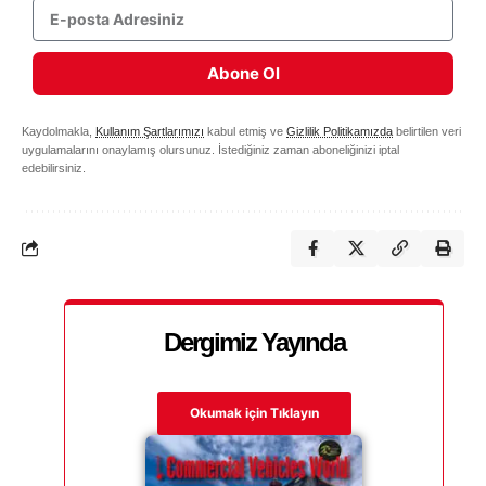
Abone Ol
Kaydolmakla,
Kullanım Şartlarımızı
kabul etmiş ve
Gizlilik Politikamızda
belirtilen veri
uygulamalarını onaylamış olursunuz. İstediğiniz zaman aboneliğinizi iptal
edebilirsiniz.
Dergimiz Yayında
Okumak için Tıklayın