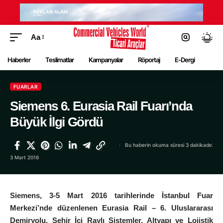
Aa
Haberler
Teslimatlar
Kampanyalar
Röportaj
E-Dergi
FUARLAR
Siemens 6. Eurasia Rail Fuarı’nda
Büyük İlgi Gördü
Bu haberin okuma süresi 3 dakikadır.
3 Mart 2016
Siemens, 3-5 Mart 2016 tarihlerinde İstanbul Fuar
Merkezi’nde
düzenlenen Eurasia Rail – 6. Uluslararası
Demiryolu, Şehir İçi Raylı Sistemler, Altyapı ve Lojistik