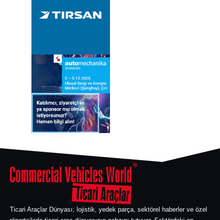
Ticari Araçlar Dünyası; lojistik, yedek parça, sektörel haberler ve özel