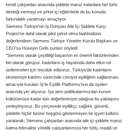
kendi çalışanları arasında şiddete maruz kalanlara her türlü
desteği vermeyi ve şirket içi eğitimlerle de bu konuda
farkındalık yaratmayı amaçlıyor.
Siemens Türkiye’nin İş Dünyası Aile İçi Şiddete Karşı
Projesi’ne dahil olarak pilot şirket olma taahhüdünü
değerlendiren Siemens Türkiye Yönetim Kurulu Başkanı ve
CEO’su Hüseyin Gelis şunları söyledi:
“Siemens olarak çeşitliliği başarının en önemli faktörlerinden
biri olarak görüyor, kadınların iş hayatında daha etkin rol
üstlenmeleri için öncülük ediyoruz. Türkiye’de kadınların
ekonomiye katılımı sürecinde cinsiyet eşitliğinin sağlanması
amacıyla kurulan ‘İş’te Eşitlik Platformu’nun da üyeleri
arasında yer alıyoruz. İşe alım politikalarımızdan kurum
kültürümüze kadar tüm değerlerimizin odağına bu yaklaşımı
yerleştiriyoruz. Bu çerçevede eşitlikçi, sağlıklı, güvenli,
şiddetin hiçbir türüne hoşgörü göstermeyen bir işyeri kültürü
yaratarak; Siemens çalışanları arasında aile içi şiddete maruz
kalma ihtimaline yönelik çalışanlarımıza her türlü, maddi ve