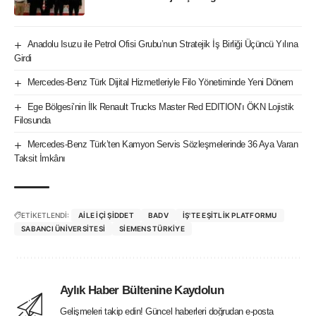
Anadolu Isuzu ile Petrol Ofisi Grubu’nun Stratejik İş Birliği Üçüncü Yılına
Girdi
Mercedes-Benz Türk Dijital Hizmetleriyle Filo Yönetiminde Yeni Dönem
Ege Bölgesi’nin İlk Renault Trucks Master Red EDITION’ı ÖKN Lojistik
Filosunda
Mercedes-Benz Türk’ten Kamyon Servis Sözleşmelerinde 36 Aya Varan
Taksit İmkânı
ETİKETLENDİ:
AILE İÇI ŞIDDET
BADV
İŞ'TE EŞITLIK PLATFORMU
SABANCI ÜNIVERSITESI
SIEMENS TÜRKIYE
Aylık Haber Bültenine Kaydolun
Gelişmeleri takip edin! Güncel haberleri doğrudan e-posta