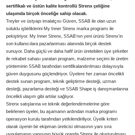
sertifikalı ve üstün kalite kontrollü Strenx çeliğine
ulaşımda birçok önceliğe sahip olacak.
Treyler ve üstyapı imalatçısı Güven, SSAB ile olan uzun
soluklu işbirliklerini My Inner Strenx marka programı ile
pekiştiriyor. My Inner Strenx, SSAB'nın yeni ürünü Strenx'in
son kullanıcılara pazarlanması alanında birçok destek
sunuyor. Daha güçlü ve daha hafif ürün üretebilen üye şirketler
ile rekabet sahası yaratan program, malzeme seçimi ile üretim
yönteminin SSAB tarafından sertifikalandırılması dolayısıyla
güven duygusunu güçlendiriyor. Üyelere her zaman öncelikli
destek sunan program, teknik geliştirme desteği, uzman
desteği, pazarlama desteği ve SSAB Shape iş danışmanlarına
öncelikli ulaşım gibi artılar sağlıyor.
Strenx satışlarına ve teknik değerlendirmelerine göre
belirlenen üyeler, bu aşamanın ardından marka programı
operasyon kurulu tarafından yetkilendiriliyor. Üyelik kriteri
olarak üyenin bir ekipman üreticisi olmasının yanı sıra
uygulamanın yapısının büyük oranda Strenx ile oluşturulması