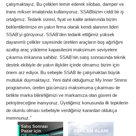
çalışmaktayız. Bu çelikleri temin ederek silobas, damper ve
trans mikser imalatında kullanıyoruz. SSABbizim ciddi bir iş
ortağımız. Tedarik süresi, fiyat ve kalite anlamında bizim
beklentilerimize en yakın firma olarak kendi alanının lideri
SSAB'yi görüyoruz. SSAB’den tedarik ettiğimiz yüksek
dayanımlı çelikler sayesinde üretilen araçların boş ağırlığını
azaltıp araç yükleme kapasitesini maksimum seviyelere
çıkarma imkanına sahibiz. SSAB'nin satış sonrasında teknik
destek ekibiyle de yakın ilişkiler içinde olmamız bizim için
önem arz ediyor. Bu sebeple SSAB ile çalışmaktan büyük
mutluluk duymaktayız. Yeni dahil olduğumuz My Inner Strenx
programının, üretim gücümüzü maksimuma çıkarması ile
birlikte marka bilinirliğimizi ve markamıza olan güveni de
pekiştireceğine inanıyoruz. Üyeliğimiz konusunda ilk tepkilerin
de olumlu olması sebebiyle verdiğimiz karardan oldukça
memnunuz."