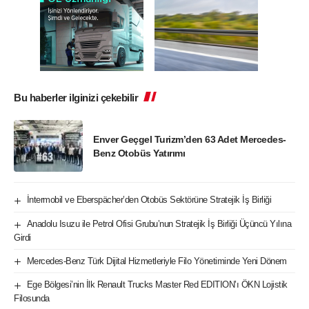
Bu haberler ilginizi çekebilir
Enver Geçgel Turizm’den 63 Adet Mercedes-
Benz Otobüs Yatırımı
İntermobil ve Eberspächer’den Otobüs Sektörüne Stratejik İş Birliği
Anadolu Isuzu ile Petrol Ofisi Grubu’nun Stratejik İş Birliği Üçüncü Yılına
Girdi
Mercedes-Benz Türk Dijital Hizmetleriyle Filo Yönetiminde Yeni Dönem
Ege Bölgesi’nin İlk Renault Trucks Master Red EDITION’ı ÖKN Lojistik
Filosunda