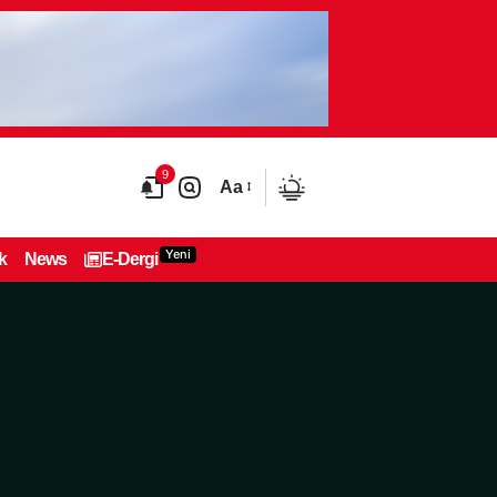
9
Aa
Yeni
k
News
E-Dergi