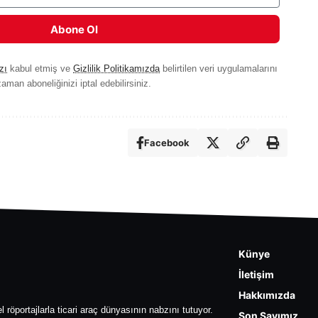
Abone Ol
zı
kabul etmiş ve
Gizlilik Politikamızda
belirtilen veri uygulamalarını
aman aboneliğinizi iptal edebilirsiniz.
Facebook
Künye
İletişim
Hakkımızda
l röportajlarla ticari araç dünyasının nabzını tutuyor.
Son Sayımız