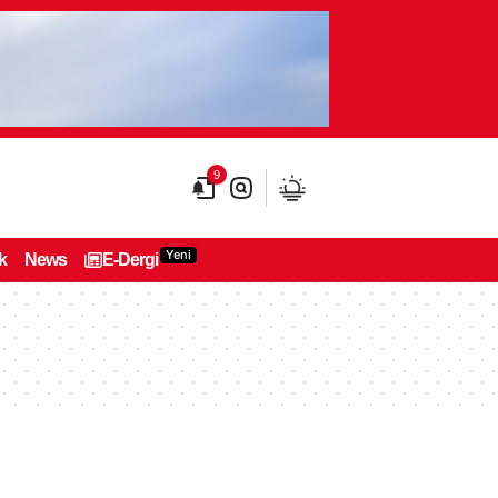
9
Yeni
k
News
E-Dergi