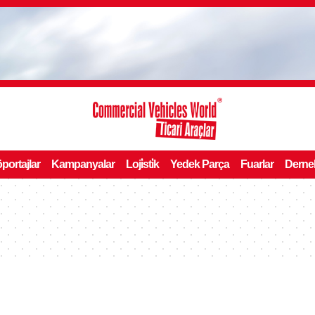
portajlar
Kampanyalar
Loji̇sti̇k
Yedek Parça
Fuarlar
Derne