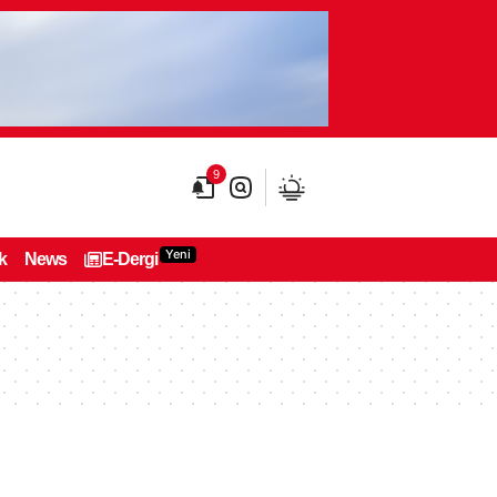
9
Yeni
k
News
E-Dergi