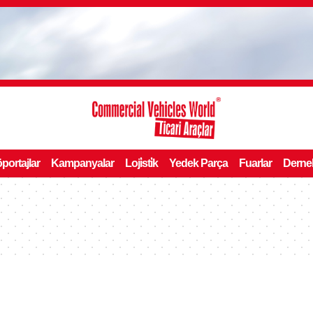
portajlar
Kampanyalar
Loji̇sti̇k
Yedek Parça
Fuarlar
Derne