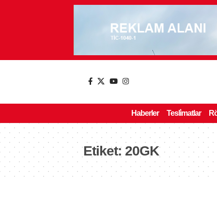
Haberler
Tesli̇matlar
Rö
Etiket:
20GK