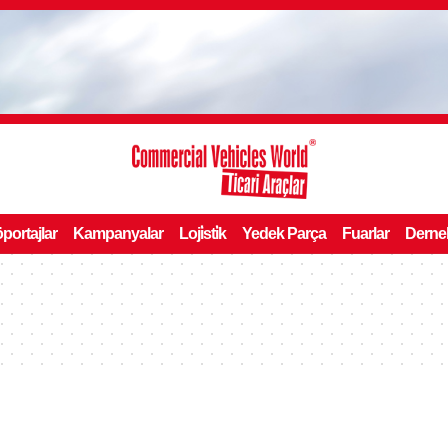
portajlar
Kampanyalar
Loji̇sti̇k
Yedek Parça
Fuarlar
Derne