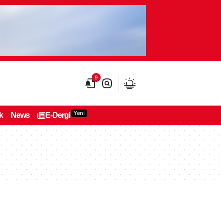
9
Yeni
k
News
E-Dergi