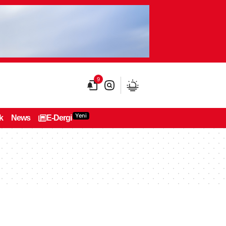
9
Yeni
k
News
E-Dergi