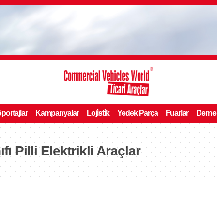
portajlar
Kampanyalar
Loji̇sti̇k
Yedek Parça
Fuarlar
Derne
ı Pilli Elektrikli Araçlar