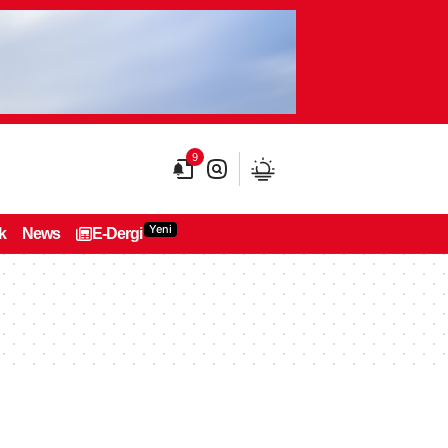
9
Yeni
k
News
E-Dergi