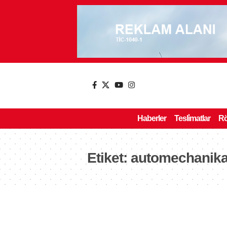
Haberler
Tesli̇matlar
Rö
Etiket:
automechanika