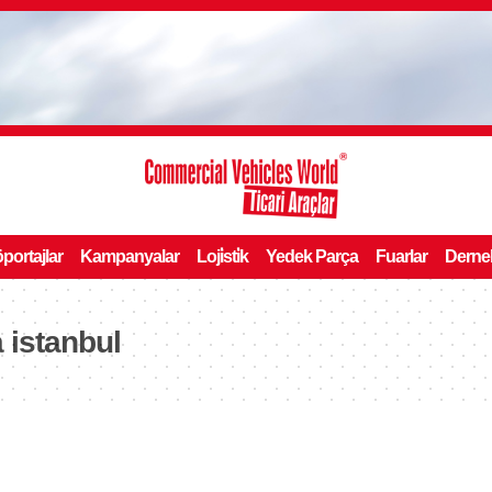
portajlar
Kampanyalar
Loji̇sti̇k
Yedek Parça
Fuarlar
Derne
 istanbul