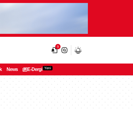
9
Yeni
k
News
E-Dergi