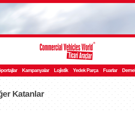
portajlar
Kampanyalar
Loji̇sti̇k
Yedek Parça
Fuarlar
Derne
er Katanlar