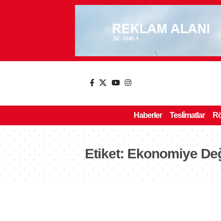
Haberler
Tesli̇matlar
Rö
Etiket:
Ekonomiye Değ