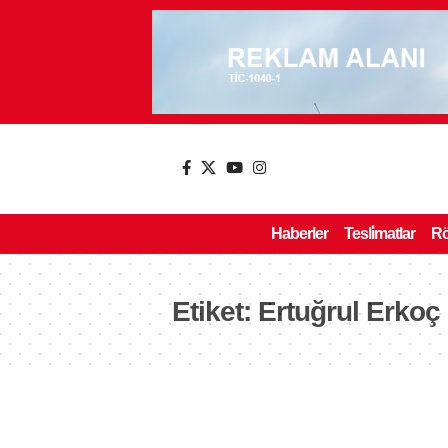
Haberler
Tesli̇matlar
Rö
Etiket:
Ertuğrul Erkoç