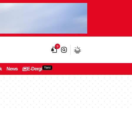
9
Yeni
k
News
E-Dergi