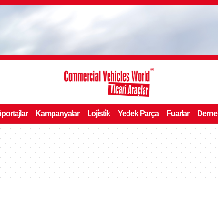
portajlar
Kampanyalar
Loji̇sti̇k
Yedek Parça
Fuarlar
Derne